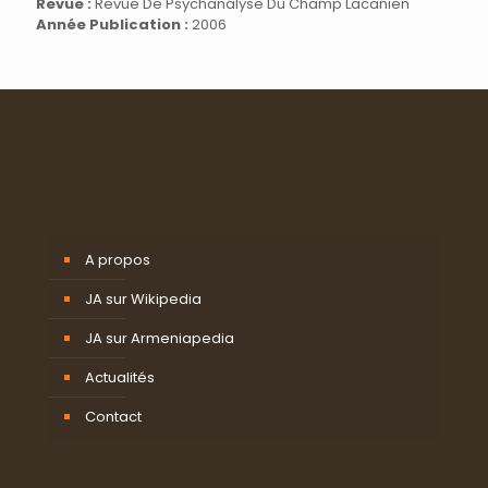
Revue :
Revue De Psychanalyse Du Champ Lacanien
Année Publication :
2006
A propos
JA sur Wikipedia
JA sur Armeniapedia
Actualités
Contact