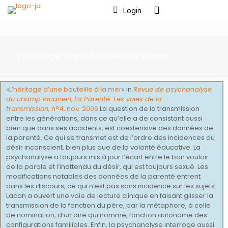
Login
L’héritage d’une bouteille à la mer
«
L’héritage d’une bouteille à la mer
» in
Revue de psychanalyse
du champ lacanien
,
La Parenté: Les voies de la
transmission,
n°4, nov. 2006.
La question de la transmission
entre les générations, dans ce qu’elle a de consistant aussi
bien que dans ses accidents, est coextensive des données de
la parenté. Ce qui se transmet est de l’ordre des incidences du
désir inconscient, bien plus que de la volonté éducative. La
psychanalyse a toujours mis à jour l’écart entre le bon vouloir
de la parole et l’inattendu du désir, qui est toujours sexué. Les
modifications notables des données de la parenté entrent
dans les discours, ce qui n’est pas sans incidence sur les sujets.
Lacan a ouvert une voie de lecture clinique en faisant glisser la
transmission de la fonction du père, par la métaphore, à celle
de nomination, d’un dire qui nomme, fonction autonome des
configurations familiales. Enfin, la psychanalyse interroge aussi