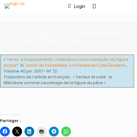
Login
Terror e Esquecimento : a literatura como
salvação da figura do pai
«
Terror e Esquecimento: a literatura como salvação da figura
do pai
”
in
Jornal de Psicanálise,
«
A Familia em (des)ordem
«
,
Volume 40 jun. 2007- N° 72.
Traduction de l’article en français : « Terreur et oubli : la
littérature comme sauvetage de la figure du père »
Partager :