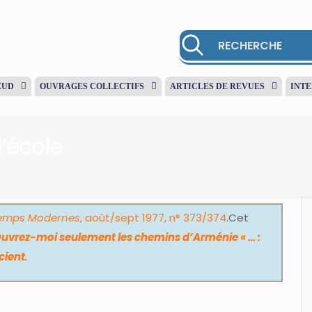
EUD
OUVRAGES COLLECTIFS
ARTICLES DE REVUES
INT
’école
Temps Modernes
, août/sept 1977, n° 373/374
.Cet
Ouvrez-moi seulement les chemins d’Arménie « … :
cient
.