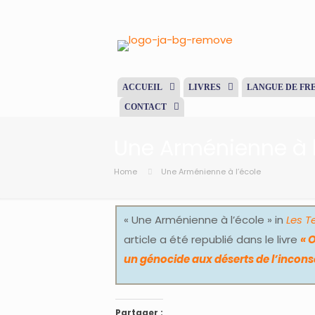
ACCUEIL
LIVRES
LANGUE DE FR
CONTACT
Une Arménienne à l
Home
Une Arménienne à l’école
« Une Arménienne à l’école » in
Les 
article a été republié dans le livre
« 
un génocide aux déserts de l’incons
Partager :