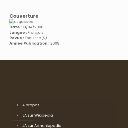
Couverture
Date :
18/04/2008
Langue :
Français
Revue :
Esquisse(s)
Année Publication :
2008
A propos
JA sur Wikipedia
JA sur Armeniapedia