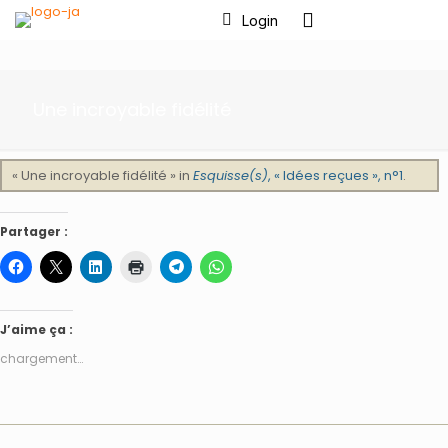
Login
Une incroyable fidélité
« Une incroyable fidélité » in
Esquisse(s)
, « Idées reçues », n°1
.
Partager :
J’aime ça :
chargement…