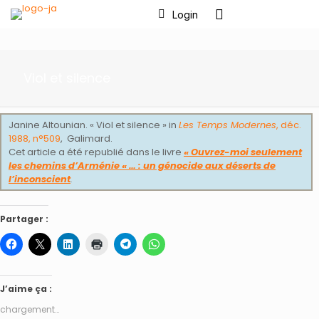
Login
Viol et silence
Janine Altounian. « Viol et silence » in
Les Temps Modernes
, déc.
1988, n°509
, Galimard.
Cet article a été republié dans le livre
« Ouvrez-moi seulement
les chemins d’Arménie « … : un génocide aux déserts de
l’inconscient
.
Partager :
J’aime ça :
chargement…