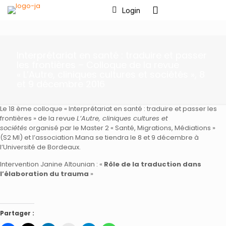
Login
Interprétariat en santé : traduire et passer
les frontières – Colloque de la revue
« L’Autre, cliniques cultures et sociétés », 8
et 9 décembre 2016
Le 18 ème colloque « Interprétariat en santé : traduire et passer les
frontières » de la revue
L’Autre, cliniques cultures et
sociétés
organisé par le Master 2 « Santé, Migrations, Médiations »
(S2 MI) et l’association Mana se tiendra le 8 et 9 décembre à
l’Université de Bordeaux.
Intervention Janine Altounian : «
Rôle de la traduction dans
l’élaboration du trauma
»
Partager :