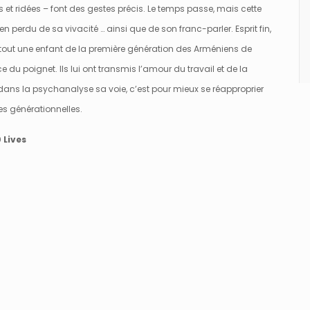
 et ridées – font des gestes précis. Le temps passe, mais cette
n perdu de sa vivacité … ainsi que de son franc-parler. Esprit fin,
t tout une enfant de la première génération des Arméniens de
e du poignet. Ils lui ont transmis l’amour du travail et de la
vé dans la psychanalyse sa voie, c’est pour mieux se réapproprier
s générationnelles.
0 Lives