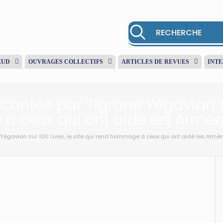
EUD
OUVRAGES COLLECTIFS
ARTICLES DE REVUES
INT
contée par Tigrane Yégavian sur
 ceux qui ont aidé les Arménie
Yégavian sur 100 Lives, le site qui rend hommage à ceux qui ont aidé les Armén