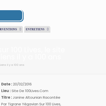
ERVENTIONS
ENTRETIENS
 100 Lives, le site
ns il y a 100 ans
iens il y a 100 ans
Date :
20/02/2016
Lieu :
Site De 100Lives.com
Titre :
Janine Altounian Racontée
Par Tigrane Yégavian Sur 100 Lives,