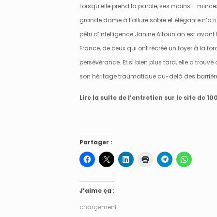
Lorsqu’elle prend la parole, ses mains – minces
grande dame à l’allure sobre et élégante n’a rie
pétri d’intelligence Janine Altounian est avan
France, de ceux qui ont récréé un foyer à la forc
persévérance. Et si bien plus tard, elle a trou
son héritage traumatique au-delà des barrière
Lire la suite de l’entretien sur le site de 10
Partager :
J’aime ça :
chargement…