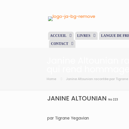
ACCUEIL
LIVRES
LANGUE DE FR
CONTACT
Janine Altounian ra
qui rend hommage à
Home
Janine Altounian racontée par Tigrane 
JANINE ALTOUNIAN
No 223
par Tigrane Yegavian