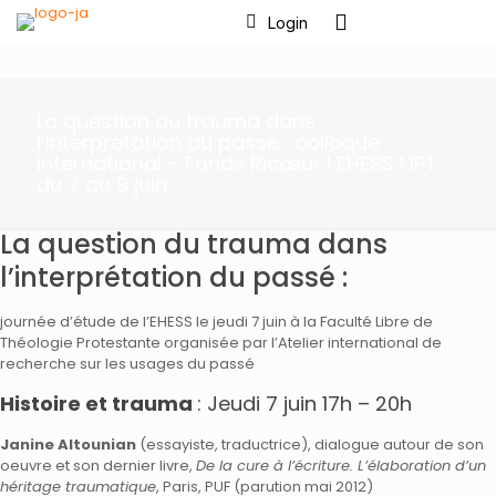
Login
La question du trauma dans
l’interprétation du passé : colloque
international – Fonds Ricœur I EHESS I IPT
du 7 au 9 juin
La question du trauma dans
l’interprétation du passé :
journée d’étude de l’EHESS le jeudi 7 juin à la Faculté Libre de
Théologie Protestante organisée par l’Atelier international de
recherche sur les usages du passé
Histoire et trauma
: Jeudi 7 juin 17h – 20h
Janine Altounian
(essayiste, traductrice), dialogue autour de son
oeuvre et son dernier livre,
De la cure à l’écriture. L’élaboration d’un
héritage traumatique
, Paris, PUF (parution mai 2012)