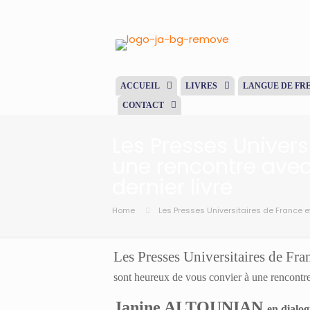
ACCUEIL
LIVRES
LANGUE DE FR
CONTACT
Les Presses Univers
une rencontre avec 
dernier livre
Home
Les Presses Universitaires de France et
Les Presses Universitaires de Fra
sont heureux de vous convier à une rencontr
Janine ALTOUNIAN
en dialo