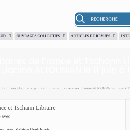
EUD
OUVRAGES COLLECTIFS
ARTICLES DE REVUES
INT
itaires de France et Tschann L
Janine ALTOUNIAN le 11 juin à 
 Tschann Libraire organisent une rencontre avec Janine ALTOUNIAN le 11 juin à l
nce et Tschann Libraire
e avec
gue avec Sabine Prokhoris