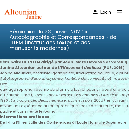
Login
Séminaire du 23 janvier 2020 «
Autobiographie et Correspondances » de
l’ITEM (Institut des textes et des
manuscrits modernes)
Séminaire DE L’ITEM dirigé par Jean-Marc Hovasse et Véroni
Janine Altounian autour de
L’Effacement des lieux
(PUF, 2019)
Janine Altounian, essayiste, germaniste, traductrice de Freud, a publ
Autobiographie d’une analysante, héritière de survivants et traductr
Cet
ouvrage reprend, résume et reformule les réflexions nées d’une vie 
du traumatisme (
Ouvrez-moi seulement les chemins d’Arménie. Un gé
1990 ;
L’intraduisible. Deuil, mémoire, transmission,
2005), en utilisan
la voie de l’expérience autobiographique : celle de l’auteure, mais au
publié et commenté le journal.
Informations pratiques
De 17h à 19h en Salle des Conférences à l’Ecole Normale Supérieure.