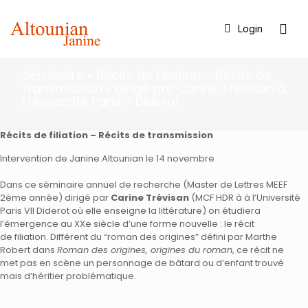
Login
Séminaire « Récits de filiation – Récits de
transmission » dirigé par Carine Trévisan à
l’Université Paris 7 Diderot
Récits de filiation – Récits de transmission
Intervention de Janine Altounian le 14 novembre
Dans ce séminaire annuel de recherche (Master de Lettres MEEF
2ème année) dirigé par
Carine Trévisan
(MCF HDR à à l’Université
Paris VII Diderot où elle enseigne la littérature) on étudiera
l’émergence au XXe siècle d’une forme nouvelle : le récit
de filiation. Différent du “roman des origines” défini par Marthe
Robert dans
Roman des origines, origines du roman
, ce récit ne
met pas en scène un personnage de bâtard ou d’enfant trouvé
mais d’héritier problématique.