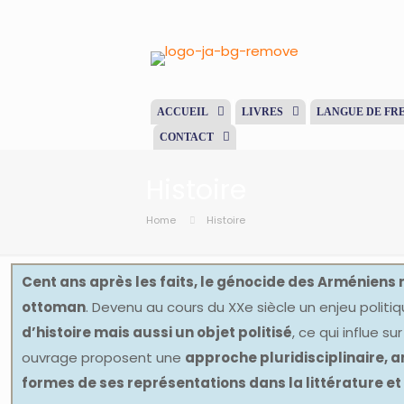
ACCUEIL
LIVRES
LANGUE DE FR
CONTACT
Histoire
Home
Histoire
Cent ans après les faits, le génocide des Arméniens n
ottoman
. Devenu au cours du XXe siècle un enjeu polit
d’histoire mais aussi un objet politisé
, ce qui influe s
ouvrage proposent une
approche pluridisciplinaire, a
formes de ses représentations dans la littérature et 