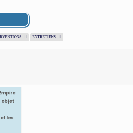
ERVENTIONS
ENTRETIENS
’Empire
n
objet
et les