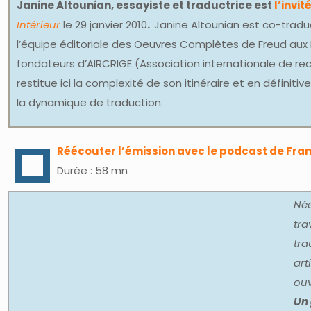
Janine Altounian, essayiste et traductrice est
l’invi
Intérieur
le 29 janvier 2010
.
Janine Altounian est co-tradu
l’équipe éditoriale des Oeuvres Complètes de Freud aux 
fondateurs d’AIRCRIGE (Association internationale de rec
restitue ici la complexité de son itinéraire et en définit
la dynamique de traduction.
Réécouter l’émission avec le podcast de Fr
Durée : 58 mn
Née
tra
tra
art
ouv
Un 