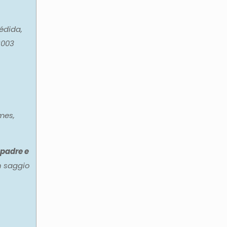
édida,
2003
mes,
 padre e
n saggio