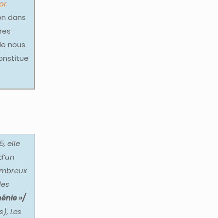
or
on dans
res
le nous
constitue
, elle
 d’un
nombreux
les
énie »/
), Les