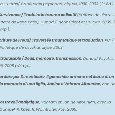
les Lettres/ Confluents psychanalytiques, 1990, 2003 (2° éd.).
Survivance / Traduire le trauma collectif
(Préface de Pierre F
tface de René Kaës), Dunod / Inconscient et Culture, 2000, 
imp.).
criture de Freud/ Traversée traumatique et traduction
,
PUF/
liothèque de psychanalyse, 2003.
ntraduisible / Deuil, mémoire, transmission
,
Dunod/ Psychis
5, 2008 (réimp.).
ordare per Dimenticare. Il genocidio armeno nel diario di un
la memoria di una figlia, Janine e Vahram Altounian
,
con u
t travail analytique
,
Vahram et Janine Altounian, avec la
. Gampel, R. Kaës, R. Waintrater, PUF, 2009.