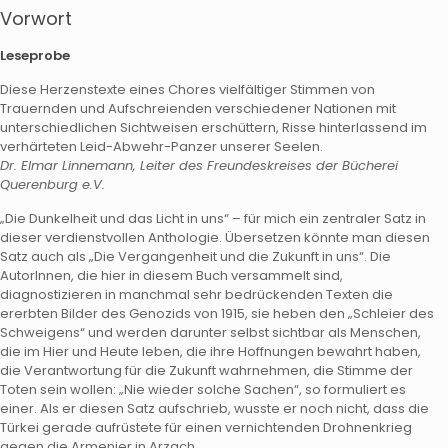
Vorwort
Leseprobe
Diese Herzenstexte eines Chores vielfältiger Stimmen von
Trauernden und Aufschreienden verschiedener Nationen mit
unterschiedlichen Sichtweisen erschüttern, Risse hinterlassend im
verhärteten Leid-Abwehr-Panzer unserer Seelen.
Dr. Elmar Linnemann, Leiter des Freundeskreises der Bücherei
Querenburg e.V.
„Die Dunkelheit und das Licht in uns“ – für mich ein zentraler Satz in
dieser verdienstvollen Anthologie. Übersetzen könnte man diesen
Satz auch als „Die Vergangenheit und die Zukunft in uns“. Die
AutorInnen, die hier in diesem Buch versammelt sind,
diagnostizieren in manchmal sehr bedrückenden Texten die
ererbten Bilder des Genozids von 1915, sie heben den „Schleier des
Schweigens“ und werden darunter selbst sichtbar als Menschen,
die im Hier und Heute leben, die ihre Hoffnungen bewahrt haben,
die Verantwortung für die Zukunft wahrnehmen, die Stimme der
Toten sein wollen: „Nie wieder solche Sachen“, so formuliert es
einer. Als er diesen Satz aufschrieb, wusste er noch nicht, dass die
Türkei gerade aufrüstete für einen vernichtenden Drohnenkrieg
gegen die Armenier in Arzach.