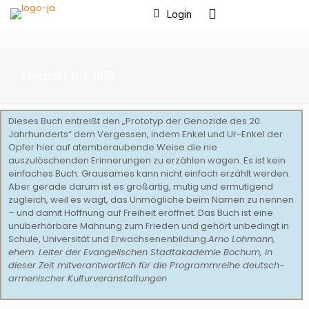
Login
Neuzeit bis 1918
Dieses Buch entreißt den „Prototyp der Genozide des 20.
Jahrhunderts“ dem Vergessen, indem Enkel und Ur-Enkel der
Opfer hier auf atemberaubende Weise die nie
auszulöschenden Erinnerungen zu erzählen wagen. Es ist kein
einfaches Buch. Grausames kann nicht einfach erzählt werden.
Aber gerade darum ist es großartig, mutig und ermutigend
zugleich, weil es wagt, das Unmögliche beim Namen zu nennen
– und damit Hoffnung auf Freiheit eröffnet. Das Buch ist eine
unüberhörbare Mahnung zum Frieden und gehört unbedingt in
Schule, Universität und Erwachsenenbildung.
Arno Lohmann,
ehem. Leiter der Evangelischen Stadtakademie Bochum, in
dieser Zeit mitverantwortlich für die Programmreihe deutsch-
armenischer Kulturveranstaltungen