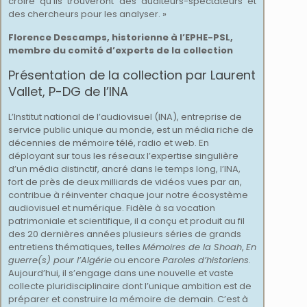
croire qu’ils trouveront des auditeurs-spectateurs et
des chercheurs pour les analyser. »
Florence Descamps, historienne à l’EPHE-PSL,
membre du comité d’experts de la collection
Présentation de la collection par Laurent
Vallet, P-DG de l’INA
L’Institut national de l’audiovisuel (INA), entreprise de
service public unique au monde, est un média riche de
décennies de mémoire télé, radio et web. En
déployant sur tous les réseaux l’expertise singulière
d’un média distinctif, ancré dans le temps long, l’INA,
fort de près de deux milliards de vidéos vues par an,
contribue à réinventer chaque jour notre écosystème
audiovisuel et numérique. Fidèle à sa vocation
patrimoniale et scientifique, il a conçu et produit au fil
des 20 dernières années plusieurs séries de grands
entretiens thématiques, telles
Mémoires de la Shoah
,
En
guerre(s) pour l’Algérie
ou encore
Paroles d’historiens
.
Aujourd’hui, il s’engage dans une nouvelle et vaste
collecte pluridisciplinaire dont l’unique ambition est de
préparer et construire la mémoire de demain. C’est à