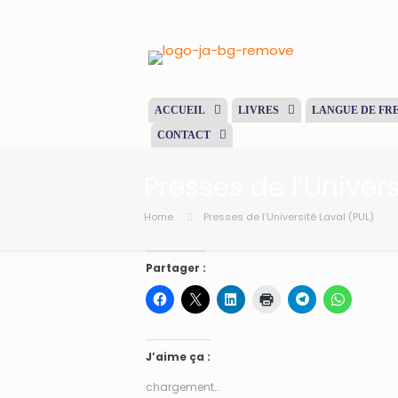
ACCUEIL
LIVRES
LANGUE DE FR
CONTACT
Presses de l’Univers
Home
Presses de l’Université Laval (PUL)
Partager :
J’aime ça :
chargement…