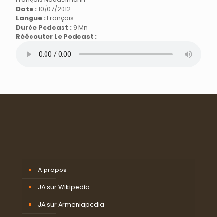
Date :
10/07/2012
Langue :
Français
Durée Podcast :
9 Mn
Réécouter Le Podcast :
A propos
JA sur Wikipedia
JA sur Armeniapedia