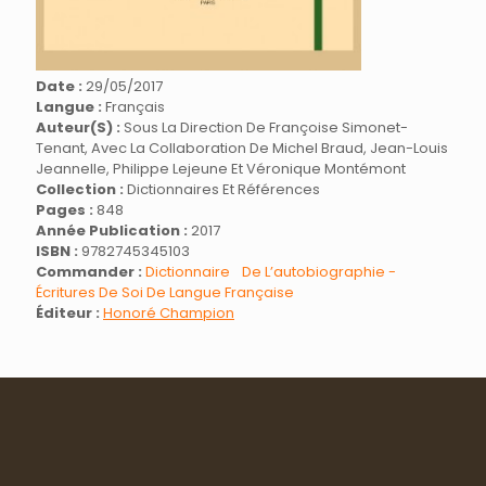
Date :
29/05/2017
Langue :
Français
Auteur(s) :
Sous La Direction De Françoise Simonet-
Tenant, Avec La Collaboration De Michel Braud, Jean-Louis
Jeannelle, Philippe Lejeune Et Véronique Montémont
Collection :
Dictionnaires Et Références
Pages :
848
Année Publication :
2017
ISBN :
9782745345103
Commander :
Dictionnaire De L’autobiographie -
Écritures De Soi De Langue Française
Éditeur :
Honoré Champion