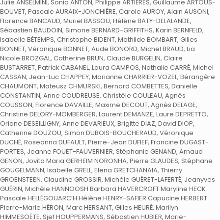
Julie ANSELMINI, Sonia ANTON, Philippe ARTIÈRES, Guillaume ARTOUS-
BOUVET, Pascale AURAIX-JONCHIÈRE, Carole AUROY, Alain AUSONI,
Florence BANCAUD, Muriel BASSOU, Hélène BATY-DELALANDE,
Sébastien BAUDOIN, Simone BERNARD-GRIFFITHS, Karin BERNFELD,
Isabelle BÉTEMPS, Christophe BIDENT, Mathilde BOMBART, Gilles
BONNET, Véronique BONNET, Aude BONORD, Michel BRAUD, Lia
Nicole BROZGAL, Catherine BRUN, Claude BURGELIN, Claire
BUSTARRET, Patrick CABANEL, Laura CAMPOS, Nathalie CARRÉ, Michel
CASSAN, Jean-Luc CHAPPEY, Marianne CHARRIER-VOZEL, Bérangère
CHAUMONT, Mateusz CHMURSKI, Bernard COMBETTES, Danielle
CONSTANTIN, Anne COUDREUSE, Christèle COULEAU, Agnès
COUSSON, Florence DAVAILLE, Maxime DECOUT, Agnès DELAGE,
Christine DELORY-MOMBERGER, Laurent DEMANZE, Laure DEPRETTO,
Oriane DESEILLIGNY, Anne DEVARIEUX, Brigitte DIAZ, David DIOP,
Catherine DOUZOU, Simon DUBOIS-BOUCHERAUD, Véronique
DUCHÉ, Roseanna DUFAULT, Pierre-Jean DUFIEF, Francine DUGAST-
PORTES, Jeanne FOUET-FAUVERNIER, Stéphanie GENAND, Arnaud
GENON, Jovita Maria GERHEIM NORONHA, Pierre GLAUDES, Stéphane
GOUGELMANN, Isabelle GRELL, Elena GRETCHANAIA, Thierry
GROENSTEEN, Claudine GROSSIR, Michèle GUÉRET-LAFERTÉ, Jeanyves
GUÉRIN, Michèle HANNOOSH Barbara HAVERCROFT Maryline HECK
Pascale HELLÉGOUARC’H Hélène HENRY-SAFIER Capucine HERBERT
Pierre-Marie HÉRON, Marc HERSANT, Gilles HEURÉ, Marilyn
HIMMESOËTE, Sjef HOUPPERMANS, Sébastien HUBIER, Marie-