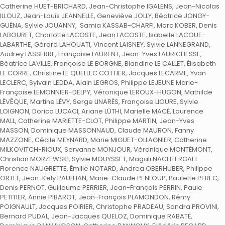
Catherine HUET-BRICHARD, Jean-Christophe IGALENS, Jean-Nicolas
ILLOUZ, Jean-Louis JEANNELLE, Geneviève JOLLY, Béatrice JONGY-
GUÉNA, Sylvie JOUANNY, Samia KASSAB-CHARFI, Marc KOBER, Denis
LABOURET, Charlotte LACOSTE, Jean LACOSTE, Isabelle LACOUE-
LABARTHE, Gérard LAHOUATI, Vincent LAISNEY, Sylvie LANNEGRAND,
Audrey LASSERRE, Françoise LAURENT, Jean-Yves LAURICHESSE,
Béatrice LAVILLE, Françoise LE BORGNE, Blandine LE CALLET, Élisabeth
LE CORRE, Christine LE QUELLEC COTTIER, Jacques LECARME, Yvan
LECLERC, Sylvain LEDDA, Alain LEGROS, Philippe LEJEUNE Marie-
Françoise LEMONNIER-DELPY, Véronique LEROUX-HUGON, Mathilde
LÉVÊQUE, Martine LÉVY, Serge LINARÈS, Françoise LIOURE, Sylvie
LOIGNON, Dorica LUCACI, Ariane LÜTHI, Marielle MACÉ, Laurence
MALL, Catherine MARIETTE-CLOT, Philippe MARTIN, Jean-Yves
MASSON, Dominique MASSONNAUD, Claude MAURON, Fanny
MAZZONE, Cécile MEYNARD, Marie MIGUET-OLLAGNIER, Catherine
MILKOVITCH-RIOUX, Servanne MONJOUR, Véronique MONTÉMONT,
Christian MORZEWSKI, Sylvie MOUYSSET, Magali NACHTERGAEL
Florence NAUGRETTE, Émilie NOTARD, Andrea OBERHUBER, Philippe
ORTEL, Jean-Kely PAULHAN, Marie-Claude PENLOUP, Paulette PEREC,
Denis PERNOT, Guillaume PERRIER, Jean-François PERRIN, Paule
PETITIER, Annie PIBAROT, Jean-François PLAMONDON, Rémy
POIGNAULT, Jacques POIRIER, Christophe PRADEAU, Sandra PROVINI,
Bernard PUDAL, Jean-Jacques QUELOZ, Dominique RABATÉ,