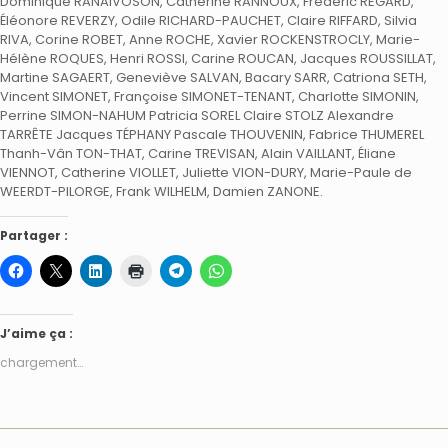
Dominique RANAIVOSON, Catherine RANNOUX, Frédéric REGARD,
Éléonore REVERZY, Odile RICHARD-PAUCHET, Claire RIFFARD, Silvia
RIVA, Corine ROBET, Anne ROCHE, Xavier ROCKENSTROCLY, Marie-
Hélène ROQUES, Henri ROSSI, Carine ROUCAN, Jacques ROUSSILLAT,
Martine SAGAERT, Geneviève SALVAN, Bacary SARR, Catriona SETH,
Vincent SIMONET, Françoise SIMONET-TENANT, Charlotte SIMONIN,
Perrine SIMON-NAHUM Patricia SOREL Claire STOLZ Alexandre
TARRÊTE Jacques TÉPHANY Pascale THOUVENIN, Fabrice THUMEREL
Thanh-Vân TON-THAT, Carine TREVISAN, Alain VAILLANT, Éliane
VIENNOT, Catherine VIOLLET, Juliette VION-DURY, Marie-Paule de
WEERDT-PILORGE, Frank WILHELM, Damien ZANONE.
Partager :
J’aime ça :
chargement…