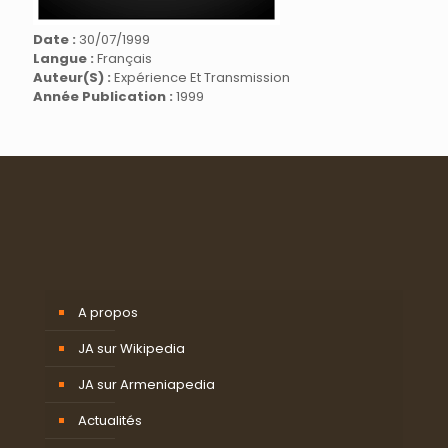
Date :
30/07/1999
Langue :
Français
Auteur(s) :
Expérience Et Transmission
Année Publication :
1999
A propos
JA sur Wikipedia
JA sur Armeniapedia
Actualités