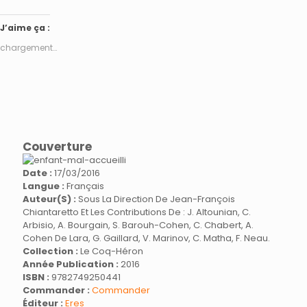
J’aime ça :
chargement…
Couverture
Date :
17/03/2016
Langue :
Français
Auteur(s) :
Sous La Direction De Jean-François
Chiantaretto Et Les Contributions De : J. Altounian, C.
Arbisio, A. Bourgain, S. Barouh-Cohen, C. Chabert, A.
Cohen De Lara, G. Gaillard, V. Marinov, C. Matha, F. Neau.
Collection :
Le Coq-Héron
Année Publication :
2016
ISBN :
9782749250441
Commander :
Commander
Éditeur :
Eres