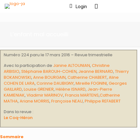
Login
L’enfant mal accueilli
Numéro 224 paru le 17 mars 2016 – Revue trimestrielle
Avec la participation de
Janine ALTOUNIAN
,
Christine
ARBISIO
,
Stéphanie BAROUH-COHEN
,
Jeanne BERNARD
,
Thierry
BOKANOWSKI
,
Anne BOURGAIN
,
Catherine CHABERT
,
Aline
COHEN DE LARA
,
Corinne DAUBIGNY
,
Mireille FOGNINI
,
Georges
GAILLARD
,
Louise GRENIER
,
Hélène ISNARD
,
Jean-Pierre
KAMIENIAK
,
Vladimir MARINOV
,
Francis MARTENS
,
Catherine
MATHA
,
Ariane MORRIS
,
Françoise NEAU
,
Philippe REFABERT
Dans la revue :
Le Coq-Héron
Sommaire