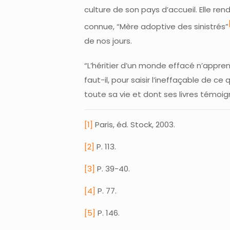
culture de son pays d’accueil. Elle re
connue, “Mère adoptive des sinistrés”
de nos jours.
“L’héritier d’un monde effacé n’appren
faut-il, pour saisir l’ineffaçable de ce
toute sa vie et dont ses livres témoi
[1]
Paris, éd. Stock, 2003.
[2]
P. 113.
[3]
P. 39-40.
[4]
P. 77.
[5]
P. 146.