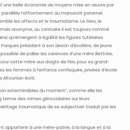
r et une belle économie de moyens mise en œuvre par
en parallèle l’affrontement au manuscrit paternel
semble les affects et le traumatisme. Le tiers, le
amais anonyme, au contraire il est toujours nommé
nsi qu’émergent à égalité les figures tutélaires
es Parques présidant à son destin d’écolière, de jeune
possible de pallier les carences d’une mère illettrée,
 pour cette mère aux doigts de fée, pour sa grand-
es les femmes à l’enfance confisquée, privées d’école
e Altounian écrit.
“non exterminables du moment”, comme elle les
ong terme des crimes génocidaires sur leurs
éritage traumatique de se subjectiver traduit par les
 appartenir à une mère-patrie, à la langue et à la