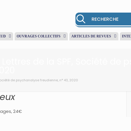
EUD
OUVRAGES COLLECTIFS
ARTICLES DE REVUES
INT
 Lettres de la SPF, Société de
2020
 Société de psychanalyse freudienne, n° 43, 2020
ieux
 pages, 24€