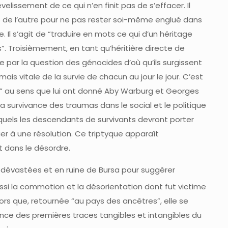
elissement de ce qui n’en finit pas de s’effacer. Il
e de l’autre pour ne pas rester soi-même englué dans
Il s’agit de “traduire en mots ce qui d’un héritage
. Troisièmement, en tant qu’héritière directe de
e par la question des génocides d’où qu’ils surgissent
is vitale de la survie de chacun au jour le jour. C’est
ce” au sens que lui ont donné Aby Warburg et Georges
a survivance des traumas dans le social et le politique
squels les descendants de survivants devront porter
er à une résolution. Ce triptyque apparaît
 dans le désordre.
ns dévastées et en ruine de Bursa pour suggérer
si la commotion et la désorientation dont fut victime
lors que, retournée “au pays des ancêtres”, elle se
ence des premières traces tangibles et intangibles du