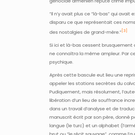
génocide arménien réputé crime impu
“Il n’y avait plus ce “là-bas” qui avait 
disparu ce que représentait ces noms 
[3]
des nostalgies de grand-mère.”
Si ici et là-bas cessent brusquement
ne connaîtra la même ampleur. Par cet
psychique.
Après cette bascule eut lieu une repri
appeler les stations secrètes du calv
Pudiquement, mais résolument, l’auteur
libération d’un lieu de souffrance inc
dans un travail d’analyse et de traduc
manuscrit écrit par son père, donné pa
langue (le turc) et un alphabet (l’ar
brut ou “le récit sauvage”, comme l’a 