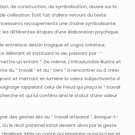
on, de construction, de symbolisation, œuvre sur la
civilisation. Écrit fait d’allers-retours du texte
rs incessants recoupements une chaîne symbolisante,
 les différentes étapes d’une élaboration psychique.
lle entrelace destin tragique et Logos créateur,
 délivrant et instituant la vie, passant par : “
smettre un enfant ”. De même,
L’intraduisible
illustre et
te du “ travail ” et du “ tiers ” à rencontrer ou à créer.
nant et mettant en lumière la valeur subjectivante d’
moignage rappelant celui de Freud qui plaça le “ travail
cherche et qui lui conféra ainsi le statut d’une valeur
par des gestes liés au “ travail artisanal ”, évoque-t-
 où le récit paternel initial devient alors par le geste
s ténèbres. Mais un conte qui enseigne aussi la ruse et