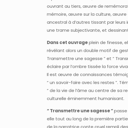
ouvrant au tiers, œuvre de remémorati
mémoire, œuvre sur la culture, œuvre de 
ancestral à d’autres tissant par leu
une trame subjectivante, et dessinant
Dans cet ouvrage
plein de finesse, e
révélant alors un double motif de geste
Transmettre une sagesse ” et “ Tran
éclaire par l’ombre tissée la force vivan
Il est œuvre de connaissances témoig
“ un savoir-faire avec les restes ”. Té
” de la vie de l’âme au centre de sa re
culturelle éminemment humanisant.
“ Transmettre une sagesse ”
passe 
elle tout au long de la première partie,
de la narratrice conte cruel rempli de