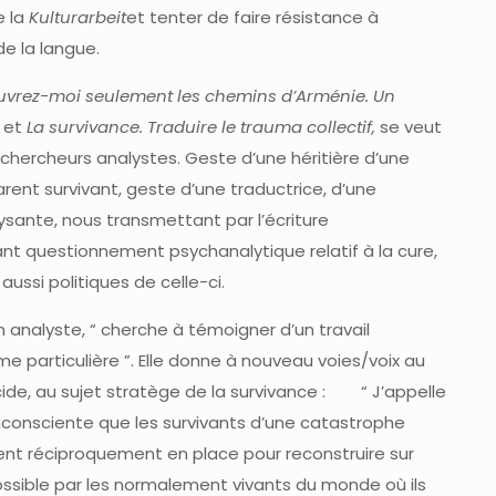
e la
Kulturarbeit
et tenter de faire résistance à
de la langue.
uvrez-moi seulement les chemins d’Arménie. Un
et
La survivance. Traduire le trauma collectif,
se veut
hercheurs analystes. Geste d’une héritière d’une
ent survivant, geste d’une traductrice, d’une
lysante, nous transmettant par l’écriture
nt questionnement psychanalytique relatif à la cure,
ussi politiques de celle-ci.
n analyste, “ cherche à témoigner d’un travail
e particulière ”. Elle donne à nouveau voies/voix au
cide, au sujet stratège de la survivance : “ J’appelle
e inconsciente que les survivants d’une catastrophe
ent réciproquement en place pour reconstruire sur
possible par les normalement vivants du monde où ils