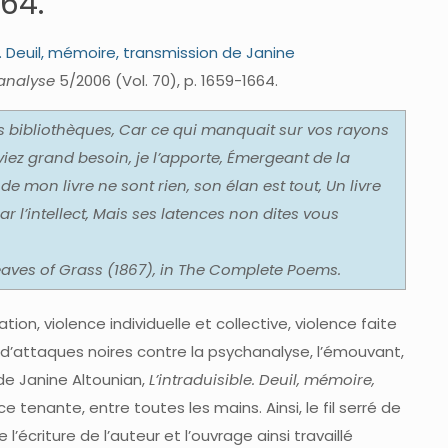
664.
e. Deuil, mémoire, transmission de Janine
analyse
5/2006 (Vol. 70), p. 1659-1664.
es bibliothèques, Car ce qui manquait sur vos rayons
viez grand besoin, je l’apporte, Émergeant de la
s de mon livre ne sont rien, son élan est tout, Un livre
par l’intellect, Mais ses latences non dites vous
eaves of Grass
(1867), in
The Complete Poems.
tion, violence individuelle et collective, violence faite
ps d’attaques noires contre la psychanalyse, l’émouvant,
de Janine Altounian,
L’intraduisible. Deuil, mémoire,
e tenante, entre toutes les mains. Ainsi, le fil serré de
e l’écriture de l’auteur et l’ouvrage ainsi travaillé