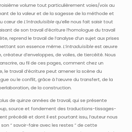
 troisième volume tout particulièrement voies/voix au
gnant de la valeur et de la sagesse de la méthode et
t au cœur de
L’intraduisible
qu’elle nous fait saisir tout
isant de son travail d’écriture l’homologue du travail
ète, reprend le travail de l’analyse d’un sujet aux prises
smettant son essence même.
L’intraduisible
est œuvre
 créateur d’enveloppes, de voiles, de tiercéité. Nous
ranscrire, au fil de ces pages, comment chez un
ure, le travail d’écriture peut amener la scène du
ogue ou le conflit, grâce à l’œuvre du transfert, de la
perlaboration, de la construction.
plus de quinze années de travail, qui se présente
p, source et fondement des traductions-tissages-
nt précédé et dont il est pourtant issu, l’auteur nous
 son “ savoir-faire avec les restes ” de cette