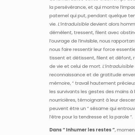
la persévérance, et qui montre l’impact
paternel qui put, pendant quelque tem
vie.
L’intraduisible
devient alors homm
démêlent, tressent, filent avec obstin
l’ouvrage de l’invisible, nous rapportan
nous faire ressentir leur force essenti
tissent et détissent, filent et défont, r
de vie et celui de mort.
L’intraduisible
reconnaissance et de gratitude envers l
mémoire, “ travail hautement précieux
les survivants les gestes des mains à 
nourricières, témoignant à leur descend
peuvent être un “ sésame qui entrouvr
l’être pour la tendresse et la parole ”.
Dans “ Inhumer les restes ”
, moment