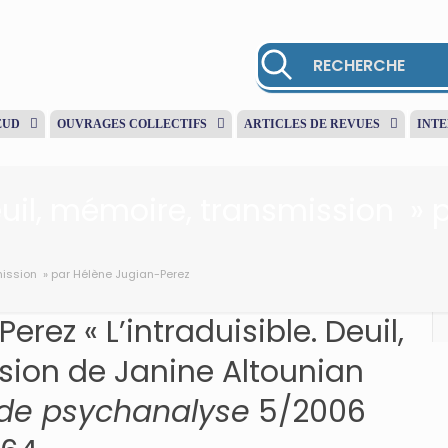
EUD
OUVRAGES COLLECTIFS
ARTICLES DE REVUES
INT
Deuil, mémoire, transmission »
smission » par Hélène Jugian-Perez
rez « L’intraduisible. Deuil,
sion de Janine Altounian
 de psychanalyse
5/2006