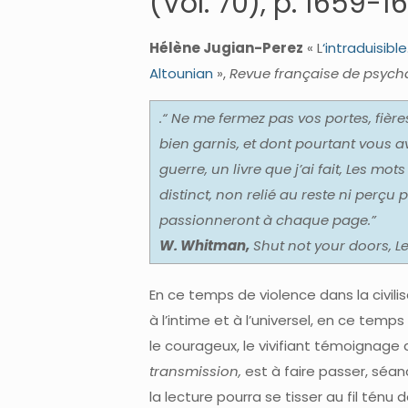
(Vol. 70), p. 1659-1
Hélène Jugian-Perez
« L
‘intraduisibl
Altounian
»,
Revue française de psych
.“ Ne me fermez pas vos portes, fièr
bien garnis, et dont pourtant vous a
guerre, un livre que j’ai fait, Les mot
distinct, non relié au reste ni perçu 
passionneront à chaque page.”
W. Whitman,
Shut not your doors,
L
En ce temps de violence dans la civilisa
à l’intime et à l’universel, en ce tem
le courageux, le vivifiant témoignage 
transmission,
est à faire passer, séanc
la lecture pourra se tisser au fil ténu d