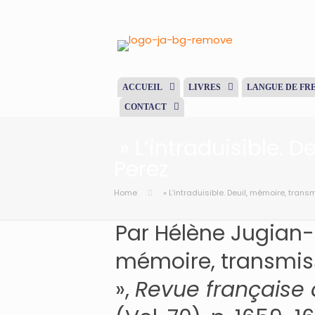
ACCUEIL
LIVRES
LANGUE DE FR
CONTACT
» L’intraduisible. 
Perez
Home
» L’intraduisible. Deuil, mémoire, tran
Par Hélène Jugian-Pe
mémoire, transmis
»,
Revue française