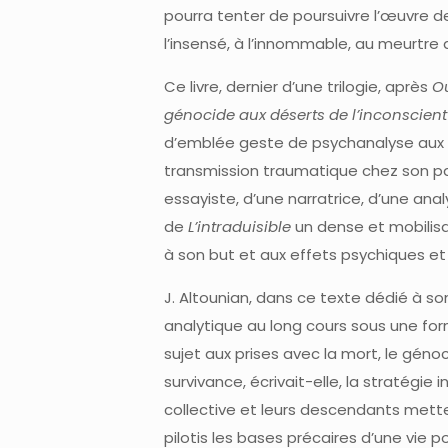
pourra tenter de poursuivre l’œuvre d
l’insensé, à l’innommable, au meurtre 
Ce livre, dernier d’une trilogie, après
O
génocide aux déserts de l’inconscient
d’emblée geste de psychanalyse aux c
transmission traumatique chez son par
essayiste, d’une narratrice, d’une ana
de
L’intraduisible
un dense et mobilisa
à son but et aux effets psychiques et a
J. Altounian, dans ce texte dédié à so
analytique au long cours sous une form
sujet aux prises avec la mort, le géno
survivance, écrivait-elle, la stratégi
collective et leurs descendants mett
pilotis les bases précaires d’une vie 