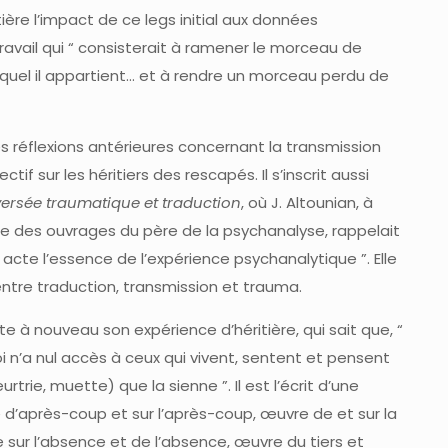
ère l’impact de ce legs initial aux données
travail qui “ consisterait à ramener le morceau de
uquel il appartient… et à rendre un morceau perdu de
les réflexions antérieures concernant la transmission
if sur les héritiers des rescapés. Il s’inscrit aussi
aversée traumatique et traduction
, où J. Altounian, à
ce des ouvrages du père de la psychanalyse, rappelait
 acte l’essence de l’expérience psychanalytique ”. Elle
 entre traduction, transmission et trauma.
e à nouveau son expérience d’héritière, qui sait que, “
i n’a nul accès à ceux qui vivent, sentent et pensent
rie, muette) que la sienne ”. Il est l’écrit d’une
d’après-coup et sur l’après-coup, œuvre de et sur la
 sur l’absence et de l’absence, œuvre du tiers et