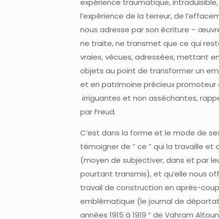
expérience traumatique, intraduisible,
l’expérience de la terreur, de l’effacem
nous adresse par son écriture – œuvre 
ne traite, ne transmet que ce qui re
vraies, vécues, adressées, mettant en 
objets au point de transformer un e
et en patrimoine précieux promoteur d
irriguantes et non asséchantes, rappe
par Freud.
C’est dans la forme et le mode de se
témoigner de “ ce ” qui la travaille et 
(moyen de subjectiver, dans et par le
pourtant transmis), et qu’elle nous offr
travail de construction en après-coup,
emblématique (le journal de déportati
années 1915 à 1919 ” de Vahram Altouni