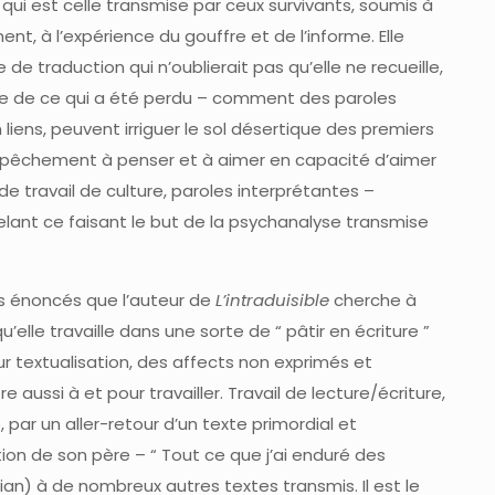
 qui est celle transmise par ceux survivants, soumis à
ent, à l’expérience du gouffre et de l’informe. Elle
de traduction qui n’oublierait pas qu’elle ne recueille,
ste de ce qui a été perdu – comment des paroles
liens, peuvent irriguer le sol désertique des premiers
mpêchement à penser et à aimer en capacité d’aimer
e travail de culture, paroles interprétantes –
lant ce faisant le but de la psychanalyse transmise
s énoncés que l’auteur de
L’intraduisible
cherche à
qu’elle travaille dans une sorte de “ pâtir en écriture ”
ur textualisation, des affects non exprimés et
e aussi à et pour travailler. Travail de lecture/écriture,
 par un aller-retour d’un texte primordial et
on de son père – “ Tout ce que j’ai enduré des
an) à de nombreux autres textes transmis. Il est le