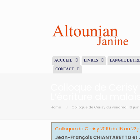
ACCUEIL
LIVRES
LANGUE DE FR
CONTACT
Colloque de Cerisy 
L’écriture du malai
Home
Colloque de Cerisy du vendredi 16 juin 
Colloque de Cerisy 2019 du 16 au 22 j
Jean-François CHIANTARETTO et J