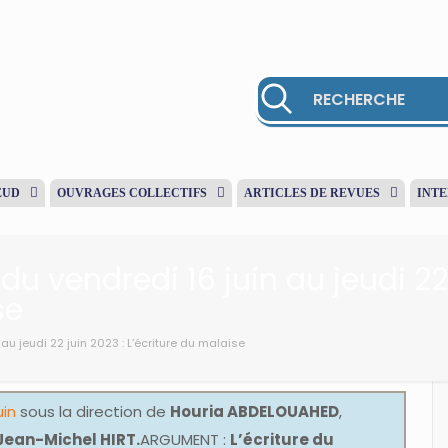
EUD
OUVRAGES COLLECTIFS
ARTICLES DE REVUES
INT
du vendredi 16 juin au jeudi 22 
se
au jeudi 22 juin 2023 : L’écriture du malaise
uin
sous la direction de
Houria ABDELOUAHED
,
ean-Michel HIRT.
ARGUMENT :
L’écriture du