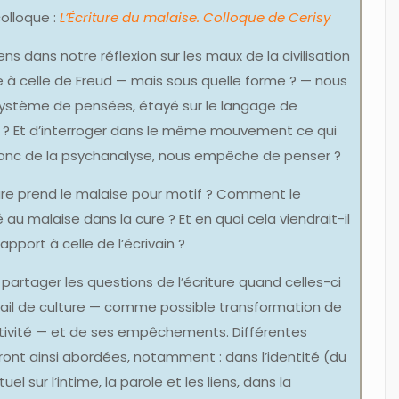
colloque :
L’Écriture du malaise. Colloque de Cerisy
s dans notre réflexion sur les maux de la civilisation
iée à celle de Freud — mais sous quelle forme ? — nous
système de pensées, étayé sur le langage de
er ? Et d’interroger dans le même mouvement ce qui
t donc de la psychanalyse, nous empêche de penser ?
iture prend le malaise pour motif ? Comment le
é au malaise dans la cure ? Et en quoi cela viendrait-il
rapport à celle de l’écrivain ?
 partager les questions de l’écriture quand celles-ci
vail de culture — comme possible transformation de
uctivité — et de ses empêchements. Différentes
ont ainsi abordées, notamment : dans l’identité (du
el sur l’intime, la parole et les liens, dans la