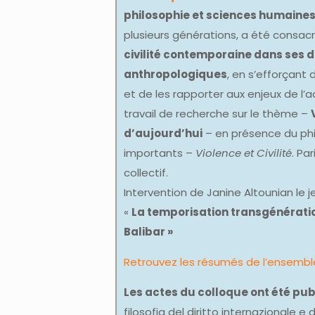
philosophie et sciences humaines 
plusieurs générations, a été consac
civilité contemporaine dans ses d
anthropologiques
, en s’efforçant
et de les rapporter aux enjeux de l’
travail de recherche sur le thème –
d’aujourd’hui
– en présence du phil
importants –
Violence et Civilité
. Pa
collectif.
Intervention de Janine Altounian le j
«
La temporisation transgénérationn
Balibar »
Retrouvez les résumés de l’ensemble
Les actes du colloque ont été pub
filosofia del diritto internazionale e de