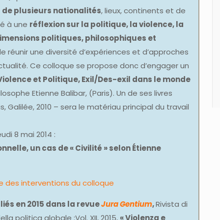
de plusieurs nationalités
, lieux, continents et de
ré à une
réflexion sur la politique, la violence, la
imensions politiques, philosophiques et
 de réunir une diversité d’expériences et d’approches
actualité. Ce colloque se propose donc d’engager un
Violence et Politique, Exil/Des-exil dans le monde
osophe Etienne Balibar, (Paris). Un de ses livres
ris, Galilée, 2010 – sera le matériau principal du travail
eudi 8 mai 2014 :
elle, un cas de « Civilité » selon Étienne
 des interventions du colloque
liés en 2015 dans la revue
Jura Gentium
,
Rivista di
lla politica globale :Vol. XII, 2015,
« Violenza e