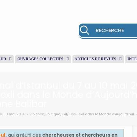
EUD
OUVRAGES COLLECTIFS
ARTICLES DE REVUES
INT
al d’Istanbul du 7 au 10 mai 20
s- exil dans le Monde d’Aujourd
nne Balibar
au 10 mai 2014 : « Violence, Politique, Exil/ Des- exil dans le Monde d’Aujourd’hu
bul
,
qui a réuni des
chercheuses et chercheurs en