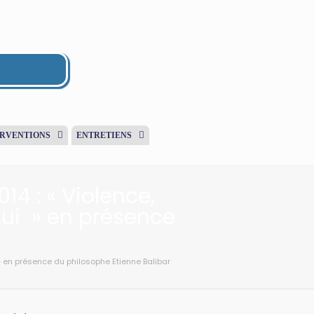
ERVENTIONS
ENTRETIENS
14 : « Violence,
’hui » en présence
i » en présence du philosophe Etienne Balibar