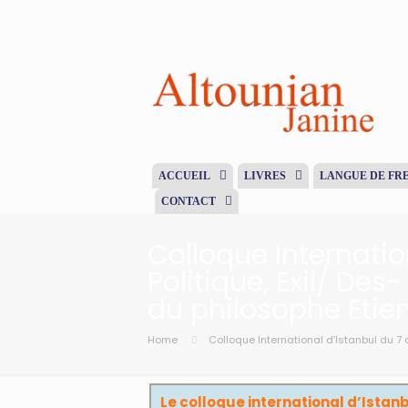
ACCUEIL
LIVRES
LANGUE DE FR
CONTACT
Colloque Internation
Politique, Exil/ De
du philosophe Etie
Home
Colloque International d’Istanbul du 7 
Le colloque international d’Istan