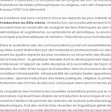
révèlent. D’autre part, à l’occasion de ce congrès de 2017, un nombre 
traductions de textes philosophiques ou religieux, ceci afin d’explo
travaux l’HTLF l’ont démontré.
Le troisième axe sera consacré à tous les aspects les plus saillants 
traduction au XXIe siècle
. Umberto Eco sera particulièrement à l’
souvent mise en avant afin de souligner les liens théoriques au sein
sémantique et cognitivisme, ou symbolisme et sémiotique, ou encore
concepts psychanalytiques et certains « théorèmes pour la traductio
Dans le quatrième axe, les communications porteront essentiellemen
qu’elles soient élaborées par des traducteurs professionnels ou des t
avant les quatre aspects les plus novateurs ou récurrents des étu
de la traduction : la
génétique textuelle
dont le développement depuis
s’intéresser à l’apport de cette discipline et à reconstituer de faç
doutes, les ratés et les acquis du traducteur dans le processus de n
constitue l’
intraduisiblité
: intraduisibilité de certains textes apparte
sociales ; apories traductives des textes
poétiques, religieux ou phil
traduction des formes du
discours oral
jusque dans ses formes les plu
Le cinquième axe montrera les nouvelles orientations prises par le 
domaines à présent bien établis de la traduction économique et comm
comme il tentera de jalonner les chemins de la jeune juritraductologie
électroniques, fruit des recherches récentes en linguistique généra
seulement en tant qu’outils électroniques de recherche en lexicolog