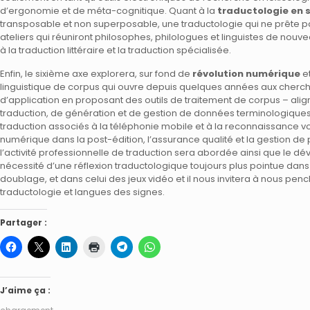
d’ergonomie et de méta-cognitique. Quant à la
traductologie en 
transposable et non superposable, une traductologie qui ne prête pas à
ateliers qui réuniront philosophes, philologues et linguistes de nouv
à la traduction littéraire et la traduction spécialisée.
Enfin, le sixième axe explorera, sur fond de
révolution numérique
e
linguistique de corpus qui ouvre depuis quelques années aux cher
d’application en proposant des outils de traitement de corpus – alig
traduction, de génération et de gestion de données terminologiques. 
traduction associés à la téléphonie mobile et à la reconnaissance vo
numérique dans la post-édition, l’assurance qualité et la gestion de
l’activité professionnelle de traduction sera abordée ainsi que le dév
nécessité d’une réflexion traductologique toujours plus pointue da
doublage, et dans celui des jeux vidéo et il nous invitera à nous pen
traductologie et langues des signes.
Partager :
J’aime ça :