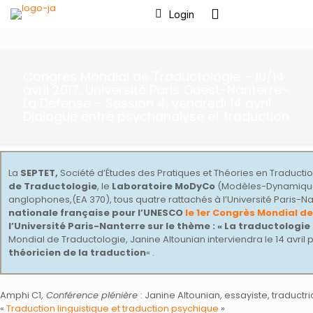
Login
Congrès Mondial de Traductologie – 10/14
avril 2017, Université Paris Ouest-Nanterre-
La Défense – Session 4, vendredi 14 avril :
Dialogue entre psychanalyse et traduction
La
SEPTET,
Société d’Études des Pratiques et Théories en Traductio
de Traductologie
, le
Laboratoire MoDyCo
(Modèles-Dynamique
anglophones,(EA 370), tous quatre rattachés à l’Université Paris-N
nationale française pour l’UNESCO
le 1er Congrès Mondial d
l’Université Paris-Nanterre sur le thème : « La traductologie
Mondial de Traductologie, Janine Altounian interviendra le 14 avril p
théoricien de la traduction
« .
Amphi C1,
Conférence plénière
: Janine Altounian, essayiste, traductr
«
Traduction linguistique et traduction psychique
»