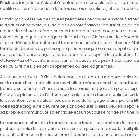
Plusieurs facteurs président à l’autonomie d’une discipline : son inscri
qualité de son implication dans les autres disciplines, et son impact 
La traduction est une des toutes premières réponses
en acte
à la te
la traduction renvoie, au-delà des considérations linguistiques du pa
nature de cet acte même, sur ses fondements ontologiques et la natu
avant les quelques remarques du traducteur Cicéron sur la dépenda
elle se déploie, les lecteurs et traducteurs d’Héraclite « l’obscur » éta
forme du discours du philosophe présocratique était susceptible d’imi
ou non, mais qui change le cadre dans lequel opère le traducteur. Un
Octavio Paz et Yves Bonnefoy, sur la traduction du pré-rhétorique, d
des culturèmes, des philosophèmes ou des cognèmes.
Au cours des XXe et XXIe siècles, non seulement un nombre croissant 
sur la traduction, mais elles se sont elles-mêmes enrichies des théor
transversal a aujourd’hui dépassé le premier stade de la pluridisciplin
l’interdisciplinarité, de l’entente cordiale, pour atteindre enfin celui 
la parturition sans douleur. Les sciences du langage, d’une part, la l
voire la théologie ne peuvent plus chapeauter à elles seules, séparé
sa propre communauté scientifique et surtout qui se fonde sur une pr
Le recours constant à la traduction dans toutes les sphères de la s
professionnels de la traduction de plus en plus nombreux, la multipl
accentuent encore le resserrement des liens entre acteurs praticiens 