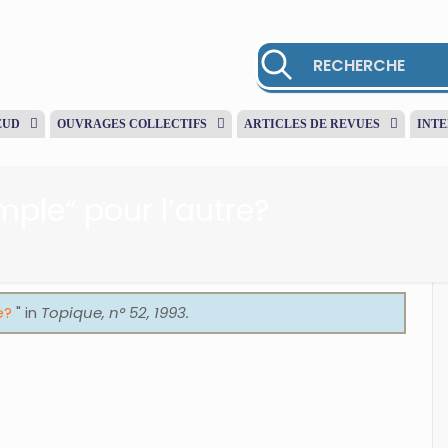
EUD
OUVRAGES COLLECTIFS
ARTICLES DE REVUES
INT
imple“ pour l’autre?
re?
" in
Topique, n° 52, 1993.