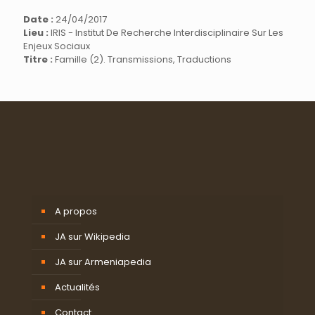
Date :
24/04/2017
Lieu :
IRIS - Institut De Recherche Interdisciplinaire Sur Les
Enjeux Sociaux
Titre :
Famille (2). Transmissions, Traductions
A propos
JA sur Wikipedia
JA sur Armeniapedia
Actualités
Contact