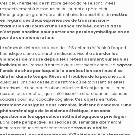
Ces deux héritières de l’histoire génocidaire se sont livrées
respectivement à la traduction du journal du père et du
témoignage du grand-père offrant ainsi la possibilité de
mettre
en regard ces deux expériences de transmission-
traduction au cours d’une séance croisée, dont la date
n’est pas anodine pour
porter une parole symbolique en ce
jour de commémoration.
Le séminaire interdisciplinaire de l’IRIS
entend réfléchir à l’apport
heuristique d’une démarche indiciaire, visant à a
border les
violences de masse depuis leur retentissement sur les vies
individuelles
. Penser à hauteur du sujet violenté conduit à
capter
l’onde de choc par laquelle la persécution continue à se
dilater dans le temps
.
Rêves et troubles de la psychè
sont
quelques-uns des ces lieux de l’intime où se tapissent les effets
terrorisants d’une persécution collective. Il n’est jusqu’au silence,
aux douleurs muettes, qui n’intéressent le chercheur en sciences
sociales pour leur capacité cognitive.
Ces objets en fuite,
rarement consignés dans l’archive, invitent à concevoir une
phénoménologie de la violence étatique, non sans
questionner les approches méthodologiques à privilégier
.
Dans cette perspective, les séances du séminaire alterneront
lectures critiques et présentations de
travaux dédiés,
e
notamment, aux génocides du XX
siècle ou à la répression