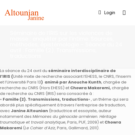
Login
Séminaire de l’IRIS sur les violences de
masse : enquêter par l’intime. Sources,
méthodes, épistémologie – Séance du 24
avril : Famille (2). Transmissions,
traductions
La séance du 24 avril du
séminaire interdisciplinaire de
l’IRIS (
Unité mixte de recherche associant l’EHESS, le CNRS, l’Inserm
et l’Université Paris 13
)
animé par Anouche Kunth
, chargée de
recherche au CNRS (Hors EHESS) et
Chowra Makaremi,
chargée
de recherche au CNRS (IRIS) sera consacrée à :
«
Famille (2). Transmissions, traductions
« , un thème qui sera
abordé plus spécifiquement à travers l’entreprise de traduction,
avec
Janine Altounian
(traductrice et essayiste, auteur
notamment des
Mémoires du génocide arménien. Héritage
traumatique et travail analytique
, Paris, PUF, 2009) et
Chowra
Makaremi
(
Le Cahier d’Aziz
, Paris, Gallimard, 2011).