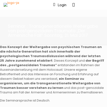
Login
Seminar : Transgenerationelle Weitergabe
von postgenozidalen Traumata „Der
Armenische Fall“ Sonntag, 21. Mai 2017
Das Konzept der Weitergabe von psychischen Traumen an
die nächste Generation hat sich innerhalb der
psychologischen Traumasdiskussion während der letzten
25 Jahre zunehmend etabliert
. Dieses Konzept und
der Begriff
des „postgenozidalen Traumas“
entstanden im Rahmen der
Auseinandersetzung mit dem Holocaust. Unsere eigene
Betroffenheit und das Interesse an Forschung und Erfahrung auf
diesem Gebiet haben uns veranlasst,
ein Seminar zu
organisieren, um die transgenerationelle Weitergabe von
Traumen besser verstehen zu lernen
und das post-genozidale
Trauma am Fall der Armenier und Armenierinnen zu thematisieren.
Die Seminarsprache ist Deutsch.