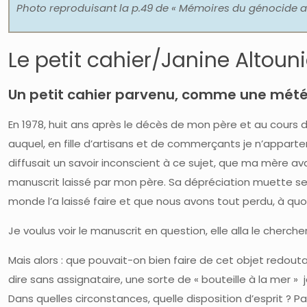
Photo reproduisant la p.49 de « Mémoires du génocide ar
Le petit cahier/Janine Altoun
Un petit cahier parvenu, comme une météo
En 1978, huit ans après le décès de mon père et au cours d’u
auquel, en fille d’artisans et de commerçants je n’apparten
diffusait un savoir inconscient à ce sujet, que ma mère a
manuscrit laissé par mon père. Sa dépréciation muette sembl
monde l’a laissé faire et que nous avons tout perdu, à quoi
Je voulus voir le manuscrit en question, elle alla le chercher
Mais alors : que pouvait-on bien faire de cet objet redoutab
dire sans assignataire, une sorte de « bouteille à la mer » 
Dans quelles circonstances, quelle disposition d’esprit ? P