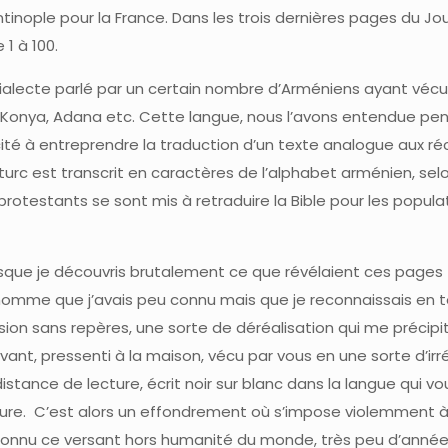
nople pour la France. Dans les trois dernières pages du Jou
1 à 100.
dialecte parlé par un certain nombre d’Arméniens ayant véc
, Konya, Adana etc. Cette langue, nous l’avons entendue pe
cité à entreprendre la traduction d’un texte analogue aux réc
turc est transcrit en caractères de l’alphabet arménien, selo
 protestants se sont mis à retraduire la Bible pour les popula
orsque je découvris brutalement ce que révélaient ces pages
t homme que j’avais peu connu mais que je reconnaissais en 
sion sans repères, une sorte de déréalisation qui me précip
vant, pressenti à la maison, vécu par vous en une sorte d’irré
ance de lecture, écrit noir sur blanc dans la langue qui vo
figure. C’est alors un effondrement où s’impose violemment 
a connu ce versant hors humanité du monde, très peu d’anné