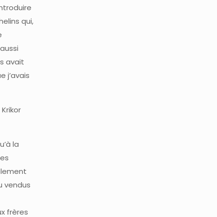
ntroduire
elins qui,
e
aussi
rs avait
e j’avais
Krikor
u’à la
ues
ablement
ou vendus
x frères