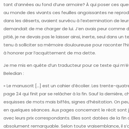
tant d’années au fond d’une armoire? À qui poser ces que
au monde des vivants ces feuilles angoissantes ne reprodu
dans les déserts, avaient survécu à l’extermination de leurs
demandait de me charger de lui. J’en avais peur comme d
pitié, je ne devais pas le laisser ainsi, inerte, seul dans u
tenu à solliciter sa mémoire douloureuse pour raconter l’hi
à honorer par l’acquittement de ma dette.
Je me mis en quête d’un traducteur pour ce texte qui m’étai
Beledian :
« Le manuscrit […] est un cahier d’écolier. Les trente-quat
page 24 qui finit par se relâcher à la fin. Sauf la dernière
esquisses de mots mais biffés, signes d’hésitation. On pe
en quelques séances. Aux pages concernant le récit sont j
avec leurs prix correspondants. Elles sont datées de la fin 
absolument remarquable. Selon toute vraisemblance, il s’