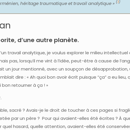
(
1
)
ménien, héritage traumatique et travail analytique »
ian
rite, d’une autre planète.
n travail analytique, je voulus explorer le milieu intellectue
ais pas, lorsqu’il me vint à l’idée, peut-être à cause de l’an
vait un jour mentionné, avec un soupçon de désapprobation,
ait dire : « Ah quoi bon avoir écrit puisque “ça” a eu lieu, 
 bon retourner à ça ! »
.
le, sacré ? Avais-je le droit de toucher à ces pages si fragile
jetée par un père ? Pour qui avaient-elles été écrites ? À quel
ar quel hasard, quelle attention, avaient-elles été conservé