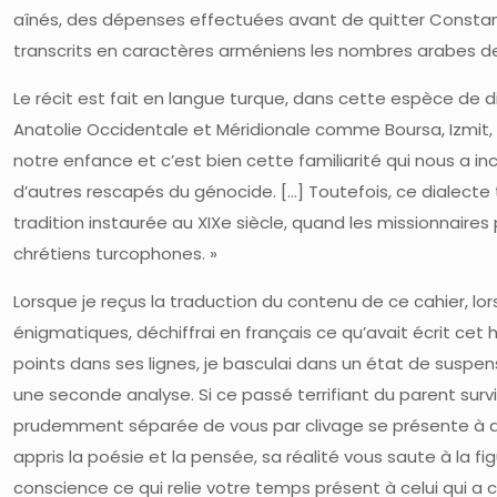
aînés, des dépenses effectuées avant de quitter Constanti
transcrits en caractères arméniens les nombres arabes de 
Le récit est fait en langue turque, dans cette espèce de 
Anatolie Occidentale et Méridionale comme Boursa, Izmit
notre enfance et c’est bien cette familiarité qui nous a in
d’autres rescapés du génocide. […] Toutefois, ce dialecte 
tradition instaurée au XIXe siècle, quand les missionnaires
chrétiens turcophones. »
Lorsque je reçus la traduction du contenu de ce cahier, l
énigmatiques, déchiffrai en français ce qu’avait écrit ce
points dans ses lignes, je basculai dans un état de suspen
une seconde analyse. Si ce passé terrifiant du parent survi
prudemment séparée de vous par clivage se présente à dist
appris la poésie et la pensée, sa réalité vous saute à la 
conscience ce qui relie votre temps présent à celui qui 