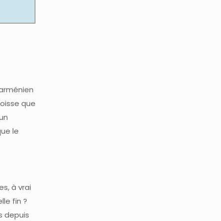
l arménien
goisse que
 un
que le
s, à vrai
le fin ?
es depuis