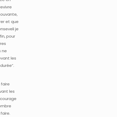
revivre
pouvante,
rer et que
nseveli je
in, pour
ires
s ne
evant les
ndurée”.
 faire
vant les
e courage
tembre
faire.