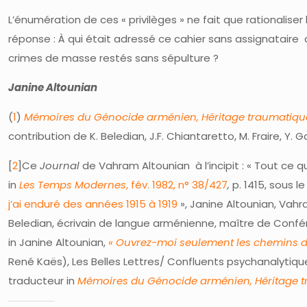
L’énumération de ces « privilèges » ne fait que rationalis
réponse : À qui était adressé ce cahier sans assignataire 
crimes de masse restés sans sépulture ?
Janine Altounian
(
1
)
Mémoires du Génocide arménien,
Héritage traumatique
contribution de K. Beledian, J.F. Chiantaretto, M. Fraire, Y. 
[
2
]Ce
Journal
de Vahram Altounian à l’incipit : « Tout ce q
in
Les Temps Modernes
, fév. 1982, n° 38/427
,
p. 1415, sous le 
j’ai enduré des années 1915 à 1919
», Janine Altounian, Vahr
Beledian, écrivain de langue arménienne, maître de Conférenc
in Janine Altounian,
« Ouvrez-moi seulement les chemins d’
René Kaës), Les Belles Lettres/ Confluents psychanalytiques
traducteur in
Mémoires du Génocide arménien,
Héritage t