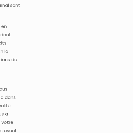
rnal sont
u en
ndant
its
n la
tions de
tous
ita dans
alité
us a
à votre
es avant