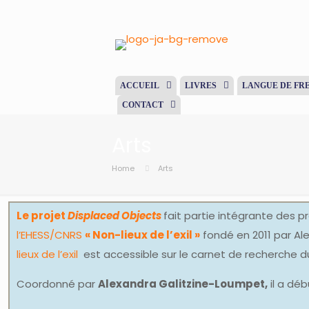
ACCUEIL
LIVRES
LANGUE DE FR
CONTACT
Arts
Home
Arts
Le projet
Displaced Objects
fait partie intégrante des p
l’EHESS/CNRS
« Non-lieux de l’exil »
fondé en 2011 par Ale
lieux de l’exil
est accessible sur le carnet de recherche d
Coordonné par
Alexandra Galitzine-Loumpet,
il a déb