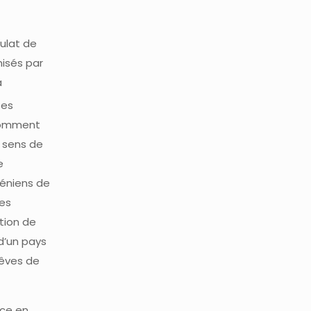
sulat de
nisés par
à
tes
 comment
u sens de
e
méniens de
les
tion de
 d’un pays
rêves de
ace en