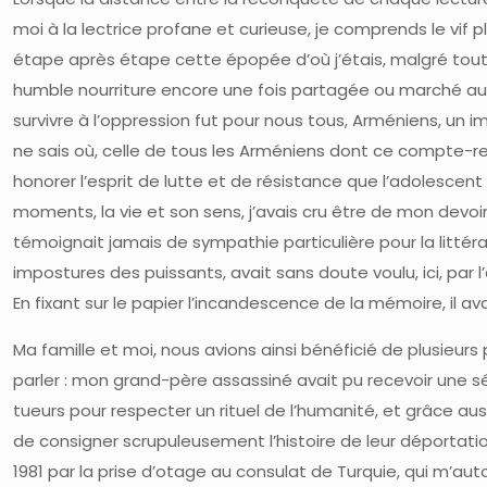
moi à la lectrice profane et curieuse, je comprends le vif pla
étape après étape cette épopée d’où j’étais, malgré tout, 
humble nourriture encore une fois partagée ou marché aux 
survivre à l’oppression fut pour nous tous, Arméniens, un 
ne sais où, celle de tous les Arméniens dont ce compte-ren
honorer l’esprit de lutte et de résistance que l’adolescent 
moments, la vie et son sens, j’avais cru être de mon devoir
témoignait jamais de sympathie particulière pour la littér
impostures des puissants, avait sans doute voulu, ici, par l’a
En fixant sur le papier l’incandescence de la mémoire, il 
Ma famille et moi, nous avions ainsi bénéficié de plusieurs
parler : mon grand-père assassiné avait pu recevoir une s
tueurs pour respecter un rituel de l’humanité, et grâce auss
de consigner scrupuleusement l’histoire de leur déportatio
1981 par la prise d’otage au consulat de Turquie, qui m’autor