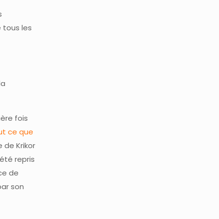
s
 tous les
la
ère fois
ut ce que
 de Krikor
été repris
ce de
par son