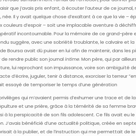
isir que j’avais pris enfant, à écouter l’auteur de ce journal, 
née. Il y avait quelque chose d’exaltant à ce que la vie – é
couleurs d’espoir – soit une implacable aventure à déchiff
impératif incontournable. Pour la mémoire de ce grand-père e
du suggère, avec une sobriété troublante, le calvaire et la f
de Boursa avait dû puiser en lui afin de maintenir, dans les p
 de rendre public son journal
intime
. Mon père, qui par ailleur
ature, lui reprochant son impuissance, voire son ambiguïté d
cte d’écrire, juguler, tenir à distance, exorciser la terreur “e
avait essayé de temporiser le temps d’une génération
 privilèges qui m’avaient permis d’exhumer une trace et de la
épulture et une prière, grâce à la témérité de sa femme bra
i à la perspicacité de son fils adolescent. Ce fils avait eu l
n. J’avais bénéficié d’une actualité politique, créée en sep
isait à la publier, et de l’instruction qui me permettait de le 