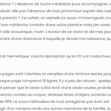
stions ? L’absence de toute médiation pour accompagner, i
isait-elle pas l’absence de tout protecteur auprès des orph
 parents ? Ce cahier, un orphelin lui aussi, m’interrogeait, m
’une météorite tombée d’une autre planète mais j’en avais 
n tel vide acoustique, muet. L’auteur de ce texte et de mes jou
stoire d’une résistance à laquelle je devais ma naissance, qu
t hermétique. Voici la description qu’en fit son traducteur, 
re pages sont foliotées et remplies d’une écriture serrée jusq
, chaque page comprend 19 lignes. Il y a peu de ratures ; quelq
ut penser que le texte a été écrit d’une seule coulée, prob
ointes, notées au crayon, diverses listes d’objets achetés 
de 1919. Le souci méticuleux de tout enregistrer par écrit est
agit d’un compte rendu aux autres membres de la famille, au