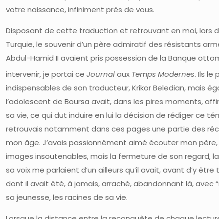
votre naissance, infiniment près de vous.
Disposant de cette traduction et retrouvant en moi, lors 
Turquie, le souvenir d’un père admiratif des résistants ar
Abdul-Hamid II avaient pris possession de la Banque ottom
intervenir, je portai ce
Journal
aux
Temps Modernes
. Ils l
indispensables de son traducteur, Krikor Beledian, mais 
l’adolescent de Boursa avait, dans les pires moments, af
sa vie, ce qui dut induire en lui la décision de rédiger ce 
retrouvais notamment dans ces pages une partie des réci
mon âge. J’avais passionnément aimé écouter mon père, s
images insoutenables, mais la fermeture de son regard, la
sa voix me parlaient d’un ailleurs qu’il avait, avant d’y êt
dont il avait été, à jamais, arraché, abandonnant là, avec 
sa jeunesse, les racines de sa vie.
Lorsque la distance entre la reconquête de chaque lecture