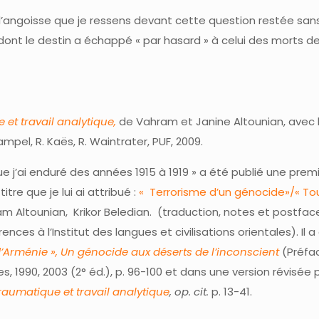
er l’angoisse que je ressens devant cette question restée san
dont le destin a échappé « par hasard » à celui des morts de
 et travail analytique,
de Vahram et Janine Altounian, avec 
Gampel, R. Kaës, R. Waintrater, PUF, 2009.
ue j’ai enduré des années 1915 à 1919 » a été publié une premi
titre que je lui ai attribué :
« Terrorisme d’un génocide»/« To
am Altounian, Krikor Beledian. (traduction, notes et postface
es à l’Institut des langues et civilisations orientales). Il a 
Arménie », Un génocide aux déserts de l’inconscient
(Préfa
, 1990, 2003 (2° éd.), p. 96-100 et dans une version révisée 
raumatique et travail analytique
, op. cit.
p. 13-41.