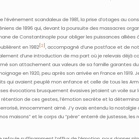
de l’événement scandaleux de 1981, la prise d’otages au con
méniens de 1896 qui, devant la poursuite des massacres orga
ane de Constantinople pour obliger les puissances alliées 
[
2
]
e publièrent en 1982
, accompagné d’une postface et de no
également d’une introduction de ma part où je relevais déjà
firmé son attachement aux valeurs de sa famille garantes d
témoignage en 1920, peu après son arrivée en France en 1919. J
ts qui avaient peuplé mon enfance et celle de tous les Ar
es évocations brusquement évasives jetaient un voile sur 
 rétention de ces gestes, l’émotion secrète et la détermina
re terrorisé, innocemment aimé. J’y avais entendu la nostalgie
“nos maisons” et le corps du “père” enterré de justesse, les 
 refoule suffisamment l’afflux de l’émotion, pour donner pl