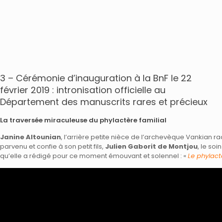
3 – Cérémonie d’inauguration à la BnF le 22
février 2019 : intronisation officielle au
Département des manuscrits rares et précieux
La traversée miraculeuse du phylactère familial
Janine Altounian
, l’arrière petite nièce de l’archevèque Vankian r
parvenu et confie à son petit fils,
Julien Gaborit de Montjou
, le soi
qu’elle a rédigé pour ce moment émouvant et solennel : «
Le phylac