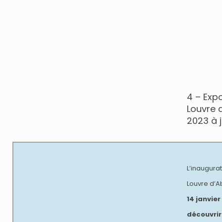
4 – Exp
Louvre 
2023 à 
L’inaugurat
Louvre d’A
14 janvie
découvrir