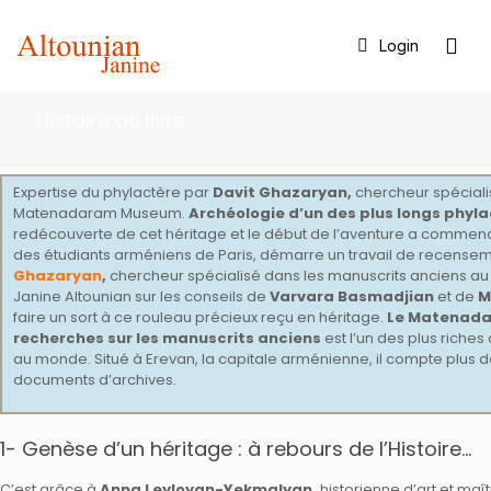
Login
Histoire du livre
Expertise du phylactère par
Davit Ghazaryan,
chercheur spéciali
Matenadaram Museum.
Archéologie d’un des plus longs phylac
redécouverte de cet héritage et le début de l’aventure a commencé à
des étudiants arméniens de Paris, démarre un travail de recense
Ghazaryan
,
chercheur spécialisé dans les manuscrits anciens a
Janine Altounian sur les conseils de
Varvara Basmadjian
et de
M
faire un sort à ce rouleau précieux reçu en héritage.
Le Matenadar
recherches sur les manuscrits anciens
est l’un des plus riche
au monde. Situé à Erevan, la capitale arménienne, il compte plus d
documents d’archives.
1- Genèse d’un héritage : à rebours de l’Histoire…
C’est grâce à
Anna Leyloyan-Yekmalyan,
historienne d’art et maî