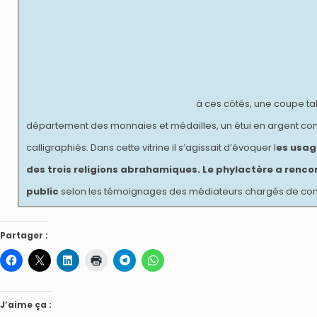
à ces côtés, une coupe t
département des monnaies et médailles, un étui en argent co
calligraphiés. Dans cette vitrine il s’agissait d’évoquer l
es usag
des trois religions abrahamiques.
Le phylactère a renco
public
selon les témoignages des médiateurs chargés de condu
Partager :
J’aime ça :