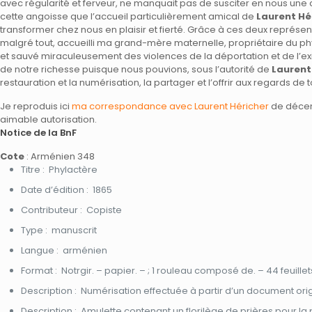
avec régularité et ferveur, ne manquait pas de susciter en nous une
cette angoisse que l’accueil particulièrement amical de
Laurent Hé
transformer chez nous en plaisir et fierté. Grâce à ces deux représent
malgré tout, accueilli ma grand-mère maternelle, propriétaire du p
et sauvé miraculeusement des violences de la déportation et de l’ex
de notre richesse puisque nous pouvions, sous l’autorité de
Laurent
restauration et la numérisation, la partager et l’offrir aux regards de t
Je reproduis ici
ma correspondance avec Laurent Héricher
de décem
aimable autorisation.
Notice de la BnF
Cote
: Arménien 348
Titre : Phylactère
Date d’édition : 1865
Contributeur : Copiste
Type : manuscrit
Langue : arménien
Format : Notrgir. – papier. – ; 1 rouleau composé de. – 44 feuillets.
Description : Numérisation effectuée à partir d’un document orig
Description : Amulette contenant un florilège de prières pour la