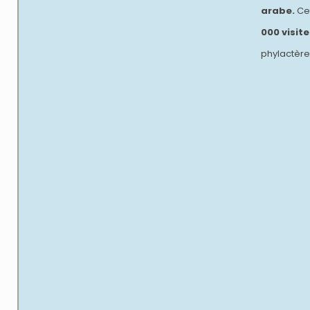
arabe.
Cet
000 visit
phylactère 