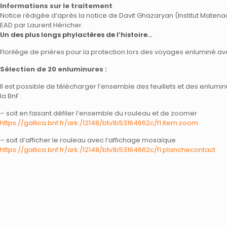
Informations sur le traitement
Notice rédigée d’après la notice de Davit Ghazaryan (Institut Maten
EAD par Laurent Héricher.
Un des plus longs phylactères de l’histoire…
Florilège de prières pour la protection lors des voyages enluminé av
Sélection de 20 enluminures :
Il est possible de télécharger l’ensemble des feuillets et des enlumi
la BnF :
– soit en faisant défiler l’ensemble du rouleau et de zoomer
https://gallica.bnf.fr/ark:/12148/btv1b53164662c/f1.item.zoom
– soit d’afficher le rouleau avec l’affichage mosaïque
https://gallica.bnf.fr/ark:/12148/btv1b53164662c/f1.planchecontact