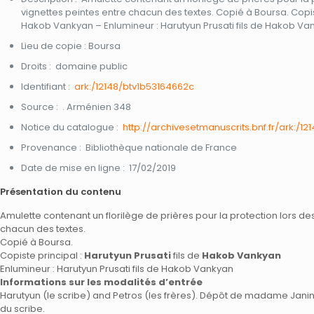
vignettes peintes entre chacun des textes. Copié à Boursa. Copiste
Hakob Vankyan – Enlumineur : Harutyun Prusati fils de Hakob Va
Lieu de copie : Boursa
Droits : domaine public
Identifiant :
ark:/12148/btv1b53164662c
Source : . Arménien 348
Notice du catalogue :
http://archivesetmanuscrits.bnf.fr/ark:/1
Provenance : Bibliothèque nationale de France
Date de mise en ligne : 17/02/2019
Présentation du contenu
Amulette contenant un florilège de prières pour la protection lors de
chacun des textes.
Copié à Boursa.
Copiste principal :
Harutyun Prusati
fils de
Hakob Vankyan
Enlumineur : Harutyun Prusati fils de Hakob Vankyan
Informations sur les modalités d’entrée
Harutyun (le scribe) and Petros (les frères). Dépôt de madame Janine 
du scribe.