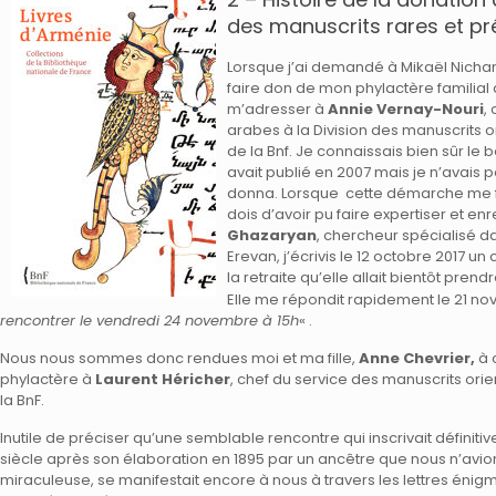
des manuscrits rares et pré
Lorsque j’ai demandé à Mikaël Nicha
faire don de mon phylactère familial à
m’adresser à
Annie Vernay-Nouri
,
arabes à la Division des manuscrits
de la Bnf. Je connaissais bien sûr le
avait publié en 2007 mais je n’avais 
donna. Lorsque cette démarche me 
dois d’avoir pu faire expertiser et en
Ghazaryan
, chercheur spécialisé 
Erevan, j’écrivis le 12 octobre 2017 u
la retraite qu’elle allait bientôt prend
Elle me répondit rapidement le 21 no
rencontrer le vendredi 24 novembre à 15h
« .
Nous nous sommes donc rendues moi et ma fille,
Anne Chevrier,
à 
phylactère à
Laurent Héricher
, chef du service des manuscrits or
la BnF.
Inutile de préciser qu’une semblable rencontre qui inscrivait définiti
siècle après son élaboration en 1895 par un ancêtre que nous n’avi
miraculeuse, se manifestait encore à nous à travers les lettres énigma