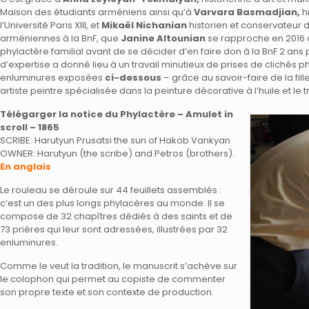
Maison des étudiants arméniens ainsi qu’à
Varvara Basmadjian,
h
l’Université Paris XIII, et
Mikaël Nichanian
historien et conservateur 
arméniennes à la BnF, que
Janine Altounian
se rapproche en 2016
phylactère familial avant de se décider d’en faire don à la BnF 2 ans 
d’expertise a donné lieu à un travail minutieux de prises de cliché
enluminures exposées
ci-dessous
– grâce au savoir-faire de la fil
artiste peintre spécialisée dans la peinture décorative à l’huile et le 
Télégarger la notice du Phylactère – Amulet in
scroll – 1865
SCRIBE: Harutyun Prusatsi the sun of Hakob Vankyan
OWNER: Harutyun (the scribe) and Petros (brothers).
En anglais
Le rouleau se déroule sur 44 feuillets assemblés :
c’est un des plus longs phylacères au monde. Il se
compose de 32 chapîtres dédiés à des saints et de
73 prières qui leur sont adressées, illustrées par 32
enluminures.
Comme le veut la tradition, le manuscrit s’achève sur
le colophon qui permet au copiste de commenter
son propre texte et son contexte de production.