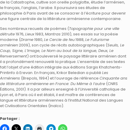
de la Catastrophe, cultive son oreille polyglotte, étudie l’arménien,
le français, l’anglais, l’arabe. Il poursuivra ses études de
philosophie à Paris avant de se consacrer à l’écriture pour devenir
une figure centrale de la littérature arménienne contemporaine.
Ses nombreux recueils de poèmes (
Topographie pour une ville
détruite
1976,
Lieux
1983,
Mantras
2010), ses essais sur la poésie
moderne (
Drame
1980,
Le Cercle de feu
1988,
Le Futurisme
arménien
2009), son cycle de récits autobiographiques (
Seuils, Le
Coup, Signe, L’Image, Le Nom au bout de la langue, Deux, Le
Renversement
) ont bouleversé le paysage littéraire arménien dont
il a profondément renouvelé la pratique. L’ensemble de ses textes
fait l’objet d’une édition intégrale aux éditions Sargis Khatchents-
Printinfo à Erevan. En français, Krikor Beledian a publié
Les
Arméniens
(Brepols, 1994) et l’ouvrage de référence
Cinquante ans
de littérature arménienne en France: Du Même à l’autre
(CNRS
Éditions, 2001). Il a par ailleurs enseigné à l’Université catholique de
Lyon et, à Paris où il est établi, il est maître de conférences de
langue et littérature arméniennes à l’Institut National des Langues
et Civilisations Orientales (Inalco).
Partager :