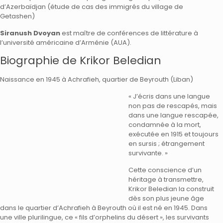
d’Azerbaïdjan (étude de cas des immigrés du village de
Getashen)
Siranush Dvoyan
est maître de conférences de littérature à
l’université américaine d’Arménie (AUA).
Biographie de Krikor Beledian
Naissance en 1945 à Achrafieh, quartier de Beyrouth (Liban)
« J’écris dans une langue
non pas de rescapés, mais
dans une langue rescapée,
condamnée à la mort,
exécutée en 1915 et toujours
en sursis ; étrangement
survivante. »
Cette conscience d’un
héritage à transmettre,
Krikor Beledian la construit
dès son plus jeune âge
dans le quartier d’Achrafieh à Beyrouth où il est né en 1945. Dans
une ville plurilingue, ce « fils d’orphelins du désert », les survivants