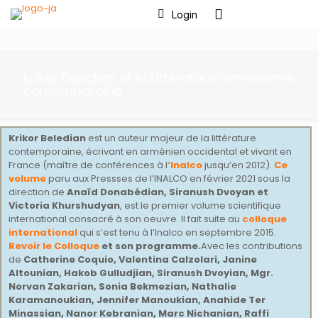
Login
Krikor Beledian et la Littérature arménienne
contemporaine
Krikor Beledian
est un auteur majeur de la littérature
contemporaine, écrivant en arménien occidental et vivant en
France (maître de conférences à l
‘Inalco
jusqu’en 2012).
Ce
volume
paru aux Pressses de l’INALCO en février 2021 sous la
direction de
Anaïd Donabédian, Siranush Dvoyan et
Victoria Khurshudyan
, est le premier volume scientifique
international consacré à son oeuvre. Il fait suite au
colloque
international
qui s’est tenu à l’Inalco en septembre 2015.
Revoir le
Colloque
et son programme.
Avec les contributions
de
Catherine Coquio, Valentina Calzolari, Janine
Altounian, Hakob Gulludjian, Siranush Dvoyian, Mgr.
Norvan Zakarian, Sonia Bekmezian, Nathalie
Karamanoukian, Jennifer Manoukian, Anahide Ter
Minassian, Nanor Kebranian, Marc Nichanian, Raffi