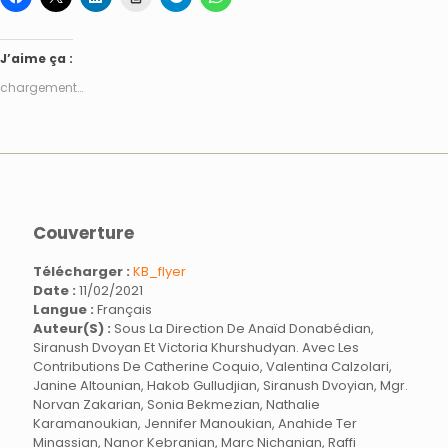
J’aime ça :
chargement…
Couverture
Télécharger :
KB_flyer
Date :
11/02/2021
Langue :
Français
Auteur(s) :
Sous La Direction De Anaïd Donabédian,
Siranush Dvoyan Et Victoria Khurshudyan. Avec Les
Contributions De Catherine Coquio, Valentina Calzolari,
Janine Altounian, Hakob Gulludjian, Siranush Dvoyian, Mgr.
Norvan Zakarian, Sonia Bekmezian, Nathalie
Karamanoukian, Jennifer Manoukian, Anahide Ter
Minassian, Nanor Kebranian, Marc Nichanian, Raffi