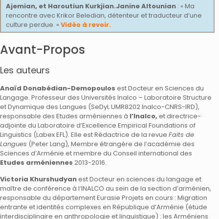
Ajemian, et Haroutiun Kurkjian.
Janine Altounian
: « Ma
rencontre avec Krikor Beledian, détenteur et traducteur d’une
culture perdue. »
Vidéo à revoir.
Avant-Propos
Les auteurs
Anaïd Donabédian-Demopoulos
est Docteur en Sciences du
Langage. Professeur des Universités Inalco – Laboratoire Structure
et Dynamique des Langues (SeDyL UMR8202 Inalco-CNRS-IRD),
responsable des Etudes arméniennes à
l’Inalco,
et directrice-
adjointe du Laboratoire d’Excellence Empirical Foundations of
Linguistics (Labex EFL). Elle est Rédactrice de la revue
Faits de
Langues
(Peter Lang), Membre étrangère de l’académie des
Sciences d’Arménie et membre du Conseil international des
Etudes arméniennes
2013-2016.
Victoria Khurshudyan
est Docteur en sciences du langage et
maître de conférence à l’INALCO au sein de la section d’arménien,
responsable du département Eurasie Projets en cours : Migration
entrante et identités complexes en République d’Arménie (étude
interdisciplinaire en anthropologie et linguistique) : les Arméniens