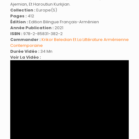
Ajemian, Et Haroutiun Kurkjian.
Collection :
Europe(s)
Pages :
412
Édition :
Edition Bilingue Français-Arménien
Année Publication :
2021
ISBN :
978-2-85831-382-2
Commander :
Krikor Beledian Et La Littérature Arménienne
Contemporaine
Durée Vidéo :
34 Mn
Voir La Vidéo :