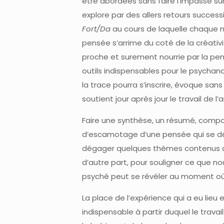
être abordées sans faire l’impasse sur
explore par des allers retours successi
Fort/Da
au cours de laquelle chaque m
pensée s’arrime du coté de la créativ
proche et surement nourrie par la pe
outils indispensables pour le psychan
la trace pourra s’inscrire, évoque sa
soutient jour après jour le travail de l
Faire une synthèse, un résumé, compo
d’escamotage d’une pensée qui se dépl
dégager quelques thèmes contenus dans 
d’autre part, pour souligner ce que no
psyché peut se révéler au moment où l
La place de l’expérience qui a eu lieu
indispensable à partir duquel le trava