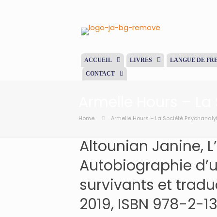
ACCUEIL
LIVRES
LANGUE DE FR
CONTACT
Armelle Hours – La
Home
Armelle Hours – La Société Psychanaly
Altounian Janine, L
Autobiographie d’u
survivants et tradu
2019, ISBN 978-2-1