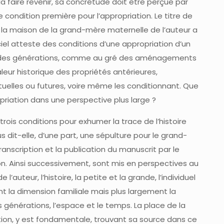
la faire revenir, sa concrétude doit être perçue par
 condition première pour l’appropriation. Le titre de
e la maison de la grand-mère maternelle de l’auteur a
iel atteste des conditions d’une appropriation d’un
u fil des générations, comme au gré des aménagements
a valeur historique des propriétés antérieures,
tuelles ou futures, voire même les conditionnant. Que
riation dans une perspective plus large ?
rois conditions pour exhumer la trace de l’histoire
 dit-elle, d’une part, une sépulture pour le grand-
 transcription et la publication du manuscrit par le
n. Ainsi successivement, sont mis en perspectives au
e l’auteur, l’histoire, la petite et la grande, l’individuel
nt la dimension familiale mais plus largement la
s générations, l’espace et le temps. La place de la
ation, y est fondamentale, trouvant sa source dans ce