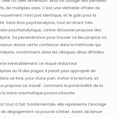
 telle ou telle dimension. Ainsi ce tissage des pensées
fs, de multiples axes. C’est une véritable affaire de
ouvement n’est pas identique, et le gain pour la
ité. Sans être psychanalyste, tout en étant très
nsée psychanalytique, Janine Altounian propose des
alyste. Sa persévérance pour trouver ce lieu propice où
ns aucun doute cette confiance dans la méthode qui
’analyste, notamment dans les cliniques dites difficiles.
rte inévitablement ce risque réducteur
oie au fil des pages. Il paraît plus approprié de
ce livre, pour d’une part, inviter à la lecture, et
us propose ce travail : comment la potentialité de la
a trace traumatique pourra s’inscrire.
 est tout à fait fondamentale, elle représente l’ancrage
il de dégagement va pouvoir s’initier. Avant de lancer