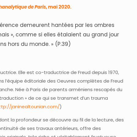
hanalytique de Paris
, mai 2020.
éshérence demeurent hantées par les ombres
ais », comme si elles étalaient au grand jour
ins hors du monde. » (P.39)
uctrice. Elle est co-traductrice de Freud depuis 1970,
ns l’équipe éditoriale des Oeuvres complètes de Freud
planche. Née à Paris de parents arméniens rescapés du
 « traduction » de ce qui se transmet d’un trauma
ttp://janinealtounian.com/
)
dont la profondeur se découvre au fil de la lecture, des
ontinuité de ses travaux antérieurs, offre des
is originale, très riche et véritablement fructueuse,