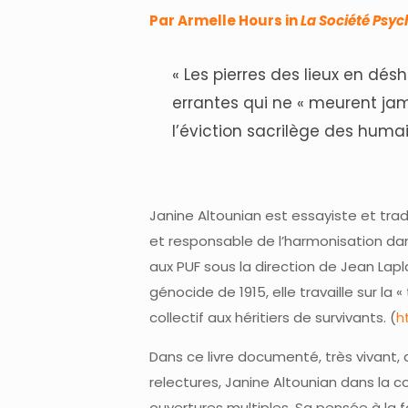
Par Armelle Hours in
La Société Psyc
« Les pierres des lieux en d
errantes qui ne « meurent jam
l’éviction sacrilège des huma
Janine Altounian est essayiste et trad
et responsable de l’harmonisation da
aux PUF sous la direction de Jean La
génocide de 1915, elle travaille sur la
collectif aux héritiers de survivants. (
h
Dans ce livre documenté, très vivant, 
relectures, Janine Altounian dans la c
ouvertures multiples. Sa pensée à la fo