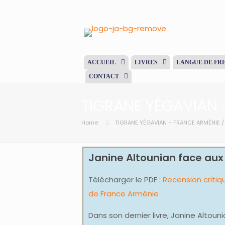
ACCUEIL
LIVRES
LANGUE DE FR
CONTACT
TIGRANE YÉGAVIAN 
Home
TIGRANE YÉGAVIAN – FRANCE ARMÉNIE /
Janine Altounian face aux r
Télécharger le PDF :
Recension critiq
de France Arménie
Dans son dernier livre, Janine Altouni