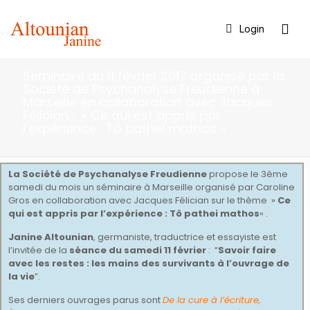
Login
Séminaire du 11 février 2017 organisé par la
Société de Psychanalyse Freudienne à
Marseille en collaboration avec Jacques
Félician : » Ce qui est appris par
l’expérience : Tô pathei mathos »
La Société de Psychanalyse Freudienne
propose le 3ème
samedi du mois un séminaire à Marseille organisé par Caroline
Gros en collaboration avec Jacques Félician sur le thème »
Ce
qui est appris par l’expérience : Tô pathei mathos
« .
Janine Altounian
, germaniste, traductrice et essayiste est
l’invitée de la
séance du samedi 11 février
: “
Savoir faire
avec les restes : les mains des survivants à l’ouvrage de
la vie
”.
Ses derniers ouvrages parus sont
De la cure à l’écriture,