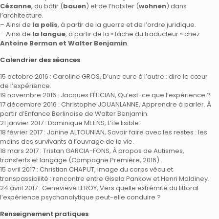
Cézanne
, du bâtir (
bauen
) et de l’habiter (
wohnen
) dans
l’architecture.
– Ainsi de
la polis
, à partir de la guerre et de l’ordre juridique.
– Ainsi de
la langue
, à partir de la « tâche du traducteur » chez
Antoine Berman et Walter Benjamin
.
Calendrier des séances
15 octobre 2016 : Caroline GROS, D’une cure à l’autre : dire le cœur
de l’expérience.
19 novembre 2016 : Jacques FÉLICIAN, Qu’est-ce que l’expérience ?
17 décembre 2016 : Christophe JOUANLANNE, Apprendre à parler. À
partir d’Enfance Berlinoise de Walter Benjamin.
21 janvier 2017 : Dominique MEENS, L’île lisible.
18 février 2017 : Janine ALTOUNIAN, Savoir faire avec les restes : les
mains des survivants à l’ouvrage de la vie.
18 mars 2017 : Tristan GARCIA-FONS, À propos de Autismes,
transferts et langage (Campagne Première, 2016) .
15 avril 2017 : Christian CHAPUT, Image du corps vécu et
transpassibilité : rencontre entre Gisela Pankow et Henri Maldiney.
24 avril 2017 : Geneviève LEROY, Vers quelle extrémité du littoral
l’expérience psychanalytique peut-elle conduire ?
Renseignement pratiques