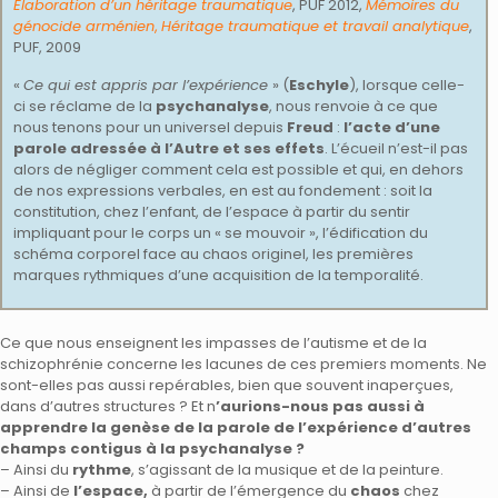
Élaboration d’un héritage traumatique
, PUF 2012,
Mémoires du
génocide arménien
,
Héritage traumatique et travail analytique
,
PUF, 2009
«
Ce qui est appris par l’expérience
» (
Eschyle
), lorsque celle-
ci se réclame de la
psychanalyse
, nous renvoie à ce que
nous tenons pour un universel depuis
Freud
:
l’acte d’une
parole adressée à l’Autre et ses effets
. L’écueil n’est-il pas
alors de négliger comment cela est possible et qui, en dehors
de nos expressions verbales, en est au fondement : soit la
constitution, chez l’enfant, de l’espace à partir du sentir
impliquant pour le corps un « se mouvoir », l’édification du
schéma corporel face au chaos originel, les premières
marques rythmiques d’une acquisition de la temporalité.
Ce que nous enseignent les impasses de l’autisme et de la
schizophrénie concerne les lacunes de ces premiers moments. Ne
sont-elles pas aussi repérables, bien que souvent inaperçues,
dans d’autres structures ? Et n
’aurions-nous pas aussi à
apprendre la genèse de la parole de l’expérience d’autres
champs contigus à la psychanalyse ?
– Ainsi du
rythme
, s’agissant de la musique et de la peinture.
– Ainsi de
l’espace,
à partir de l’émergence du
chaos
chez