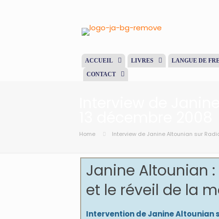
ACCUEIL
LIVRES
LANGUE DE FR
CONTACT
Interview de Janine
13 décembre 2008
Home
Interview de Janine Altounian sur Radi
Janine Altounian 
et le réveil de la
Intervention de Janine Altounian 