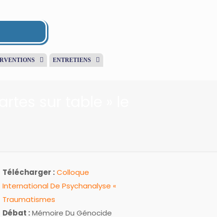
ERVENTIONS
ENTRETIENS
rtes sur table » le
Télécharger :
Colloque
International De Psychanalyse «
Traumatismes
Débat :
Mémoire Du Génocide