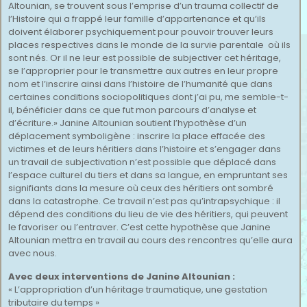
Altounian, se trouvent sous l’emprise d’un trauma collectif de
l’Histoire qui a frappé leur famille d’appartenance et qu’ils
doivent élaborer psychiquement pour pouvoir trouver leurs
places respectives dans le monde de la survie parentale où ils
sont nés. Or il ne leur est possible de subjectiver cet héritage,
se l’approprier pour le transmettre aux autres en leur propre
nom et l’inscrire ainsi dans l’histoire de l’humanité que dans
certaines conditions sociopolitiques dont j’ai pu, me semble-t-
il, bénéficier dans ce que fut mon parcours d’analyse et
d’écriture.» Janine Altounian soutient l’hypothèse d’un
déplacement symboligène : inscrire la place effacée des
victimes et de leurs héritiers dans l’histoire et s’engager dans
un travail de subjectivation n’est possible que déplacé dans
l’espace culturel du tiers et dans sa langue, en empruntant ses
signifiants dans la mesure où ceux des héritiers ont sombré
dans la catastrophe. Ce travail n’est pas qu’intrapsychique : il
dépend des conditions du lieu de vie des héritiers, qui peuvent
le favoriser ou l’entraver. C’est cette hypothèse que Janine
Altounian mettra en travail au cours des rencontres qu’elle aura
avec nous.
Avec deux interventions de Janine Altounian :
« L’appropriation d’un héritage traumatique, une gestation
tributaire du temps »