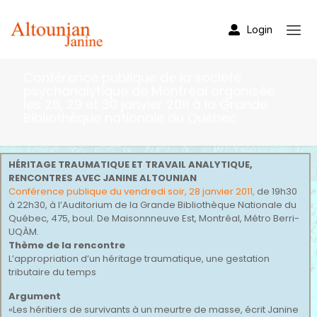
Login
Conférence publique de la société
psychanalytique de Montréal organisée
les 28, 29 et 30 janvier 2011 à la Grande
Bibliothèque nationale du Québec
HÉRITAGE TRAUMATIQUE ET TRAVAIL ANALYTIQUE,
RENCONTRES AVEC JANINE ALTOUNIAN
Conférence publique du vendredi soir, 28 janvier 2011,
de 19h30
à 22h30, à l’Auditorium de la Grande Bibliothèque Nationale du
Québec, 475, boul. De Maisonnneuve Est, Montréal, Métro Berri-
UQÀM.
Thème de la rencontre
L’appropriation d’un héritage traumatique, une gestation
tributaire du temps
Argument
«Les héritiers de survivants à un meurtre de masse, écrit Janine