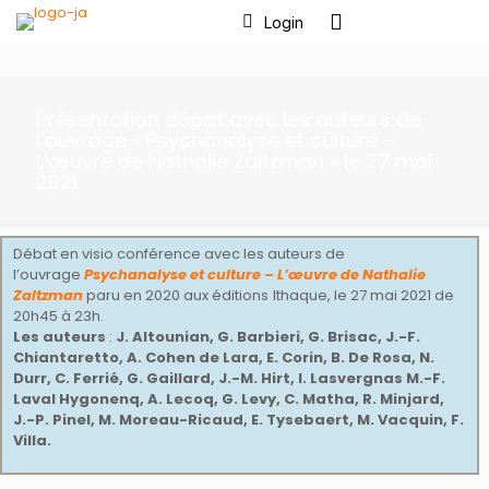
Login
Présentation débat avec les auteurs de
l’ouvrage « Psychanalyse et culture –
L’œuvre de Nathalie Zaltzman » le 27 mai
2021
Débat en visio conférence avec les auteurs de
l’ouvrage
Psychanalyse et culture – L’œuvre de Nathalie
Zaltzman
paru en 2020 aux éditions
Ithaque, le 27 mai 2021 de
20h45 à 23h.
Les auteurs
:
J. Altounian, G. Barbieri, G. Brisac, J.-F.
Chiantaretto, A. Cohen de Lara, E. Corin, B. De Rosa, N.
Durr, C. Ferrié, G. Gaillard, J.-M. Hirt, I. Lasvergnas M.-F.
Laval Hygonenq, A. Lecoq, G. Levy, C. Matha, R. Minjard,
J.-P. Pinel, M. Moreau-Ricaud, E. Tysebaert, M. Vacquin, F.
Villa.